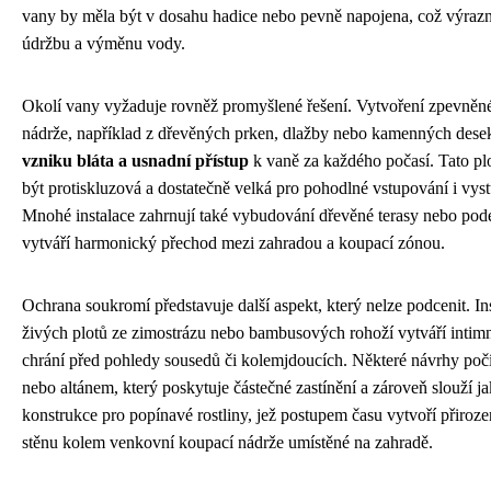
vany by měla být v dosahu hadice nebo pevně napojena, což výraz
údržbu a výměnu vody.
Okolí vany vyžaduje rovněž promyšlené řešení. Vytvoření zpevněn
nádrže, například z dřevěných prken, dlažby nebo kamenných dese
vzniku bláta a usnadní přístup
k vaně za každého počasí. Tato pl
být protiskluzová a dostatečně velká pro pohodlné vstupování i vys
Mnohé instalace zahrnují také vybudování dřevěné terasy nebo pode
vytváří harmonický přechod mezi zahradou a koupací zónou.
Ochrana soukromí představuje další aspekt, který nelze podcenit. Ins
živých plotů ze zimostrázu nebo bambusových rohoží vytváří intimní
chrání před pohledy sousedů či kolemjdoucích. Některé návrhy počí
nebo altánem, který poskytuje částečné zastínění a zároveň slouží j
konstrukce pro popínavé rostliny, jež postupem času vytvoří přiroz
stěnu kolem venkovní koupací nádrže umístěné na zahradě.