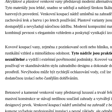
Akrylátové a plastové venkovní vany
představují moderní alternativ
Tyto materiály jsou lehké, snadno se udržují a nabízejí širokou škálu
barevných provedení. Venkovní koupací nádrž umístěná na zahradě z
zachovává lesk a barvu i po letech používání. Plastové varianty jso
dostupnější a nevyžadují náročnou údržbu. Moderní kompozitní mat
kombinují pevnost s elegantním vzhledem a poskytují vynikající izol
Kovové koupací vany, zejména z pozinkované oceli nebo hliníku, n
rustikální vzhled a mimořádnou odolnost.
Tyto nádrže jsou prakti
nezničitelné
a vydrží i extrémní povětrnostní podmínky. Kovové va
používají ve skandinávském stylu zahradního designu a dokonale do
prostředí. Nevýhodou může být rychlejší ochlazování vody, což lze 
dodatečnou izolací nebo častějším dohříváním.
Betonové a kamenné venkovní vany představují luxusní a trvalé řeš
masivní konstrukce se stávají nedílnou součástí zahrady a vytvářejí
designový prvek.
Venkovní koupací nádrž umístěná na zahradě z b
kamene
vyžaduje profesionální instalaci a pevné základy, ale odmě