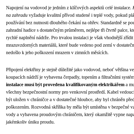
Napojení na vodovod je jedním z klíčových aspektů celé instalace.
na zahradu
vyžaduje kvalitní přívod studené i teplé vody, pokud plán
používání bez nutnosti dlouhého čekání na ohřev. Standardně se po
zahradní hadice s dostatečným průměrem, nejlépe tři čtvrtě palce, kte
rychlé naplnění nádrže. Pro trvalou instalaci je však vhodnější zřídi
mrazuvzdorných materiálů, které bude vedeno pod zemí v dostatečn
nedošlo k jeho poškození mrazem v zimních měsících.
Připojení elektřiny je stejně důležité jako vodovod, neboť většina 
koupacích nádrží je vybavena čerpadly, topením a filtračními systé
instalace musí být provedena kvalifikovaným elektrikářem
a mu
všechny bezpečnostní normy pro venkovní prostředí. Kabel vedouc
být uložen v chráničce a v dostatečné hloubce, aby byl chráněn p
poškozením. Rozvodná skříňka by měla být umístěna v bezpečné vz
vody a vybavena proudovým chráničem, který okamžitě vypne napá
jakémkoliv úniku proudu.