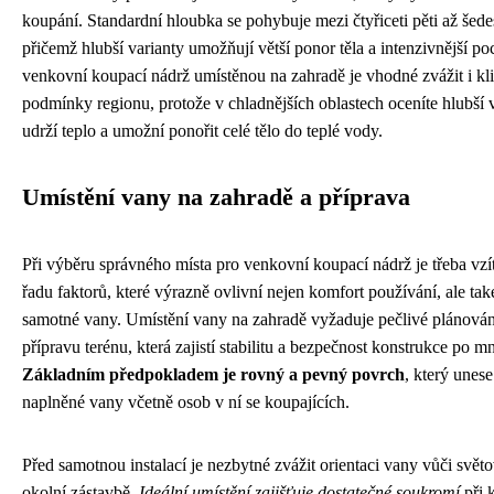
koupání. Standardní hloubka se pohybuje mezi čtyřiceti pěti až šedes
přičemž hlubší varianty umožňují větší ponor těla a intenzivnější poc
venkovní koupací nádrž umístěnou na zahradě je vhodné zvážit i kl
podmínky regionu, protože v chladnějších oblastech oceníte hlubší v
udrží teplo a umožní ponořit celé tělo do teplé vody.
Umístění vany na zahradě a příprava
Při výběru správného místa pro venkovní koupací nádrž je třeba vzí
řadu faktorů, které výrazně ovlivní nejen komfort používání, ale tak
samotné vany. Umístění vany na zahradě vyžaduje pečlivé plánová
přípravu terénu, která zajistí stabilitu a bezpečnost konstrukce po m
Základním předpokladem je rovný a pevný povrch
, který unes
naplněné vany včetně osob v ní se koupajících.
Před samotnou instalací je nezbytné zvážit orientaci vany vůči svě
okolní zástavbě.
Ideální umístění zajišťuje dostatečné soukromí
při 