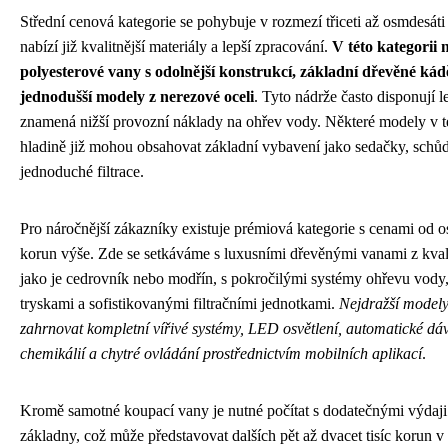
Střední cenová kategorie se pohybuje v rozmezí třiceti až osmdesáti 
nabízí již kvalitnější materiály a lepší zpracování.
V této kategorii
polyesterové vany s odolnější konstrukcí, základní dřevěné ká
jednodušší modely z nerezové oceli
. Tyto nádrže často disponují le
znamená nižší provozní náklady na ohřev vody. Některé modely v t
hladině již mohou obsahovat základní vybavení jako sedačky, schů
jednoduché filtrace.
Pro náročnější zákazníky existuje prémiová kategorie s cenami od os
korun výše. Zde se setkáváme s luxusními dřevěnými vanami z kval
jako je cedrovník nebo modřín, s pokročilými systémy ohřevu vody
tryskami a sofistikovanými filtračními jednotkami.
Nejdražší model
zahrnovat kompletní vířivé systémy, LED osvětlení, automatické dá
chemikálií a chytré ovládání prostřednictvím mobilních aplikací
.
Kromě samotné koupací vany je nutné počítat s dodatečnými výdaji
základny, což může představovat dalších pět až dvacet tisíc korun v 