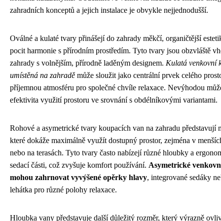
zahradních konceptů a jejich instalace je obvykle nejjednodušší.
Oválné a kulaté tvary přinášejí do zahrady měkčí, organičtější esteti
pocit harmonie s přírodním prostředím. Tyto tvary jsou obzvláště v
zahrady s volnějším, přírodně laděným designem.
Kulatá venkovní 
umístěná na zahradě
může sloužit jako centrální prvek celého prost
příjemnou atmosféru pro společné chvíle relaxace. Nevýhodou můž
efektivita využití prostoru ve srovnání s obdélníkovými variantami.
Rohové a asymetrické tvary koupacích van na zahradu představují m
které dokáže maximálně využít dostupný prostor, zejména v menšíc
nebo na terasách. Tyto tvary často nabízejí různé hloubky a ergon
sedací části, což zvyšuje komfort používání.
Asymetrické venkovn
mohou zahrnovat vyvýšené opěrky hlavy
, integrované sedáky n
lehátka pro různé polohy relaxace.
Hloubka vany představuje další důležitý rozměr, který výrazně ovli