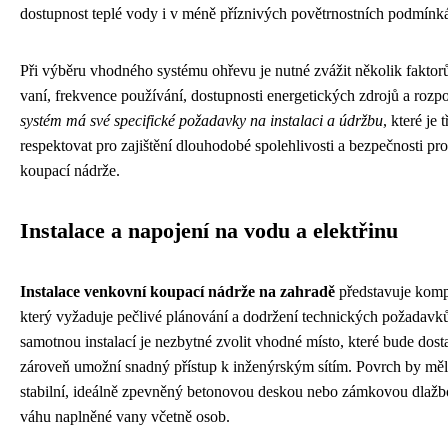
dostupnost teplé vody i v méně příznivých povětrnostních podmínk
Při výběru vhodného systému ohřevu je nutné zvážit několik fakto
vaní, frekvence používání, dostupnosti energetických zdrojů a rozp
systém má své specifické požadavky na instalaci a údržbu
, které je 
respektovat pro zajištění dlouhodobé spolehlivosti a bezpečnosti p
koupací nádrže.
Instalace a napojení na vodu a elektřinu
Instalace venkovní koupací nádrže na zahradě
představuje komp
který vyžaduje pečlivé plánování a dodržení technických požadavk
samotnou instalací je nezbytné zvolit vhodné místo, které bude dos
zároveň umožní snadný přístup k inženýrským sítím. Povrch by měl
stabilní, ideálně zpevněný betonovou deskou nebo zámkovou dlažbo
váhu naplněné vany včetně osob.