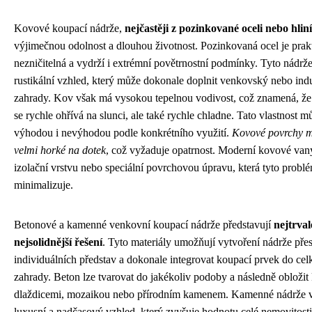
Kovové koupací nádrže,
nejčastěji z pozinkované oceli nebo hlin
výjimečnou odolnost a dlouhou životnost. Pozinkovaná ocel je prak
nezničitelná a vydrží i extrémní povětrnostní podmínky. Tyto nádrže
rustikální vzhled, který může dokonale doplnit venkovský nebo indus
zahrady. Kov však má vysokou tepelnou vodivost, což znamená, že
se rychle ohřívá na slunci, ale také rychle chladne. Tato vlastnost m
výhodou i nevýhodou podle konkrétního využití.
Kovové povrchy m
velmi horké na dotek
, což vyžaduje opatrnost. Moderní kovové vany
izolační vrstvu nebo speciální povrchovou úpravu, která tyto probl
minimalizuje.
Betonové a kamenné venkovní koupací nádrže představují
nejtrval
nejsolidnější řešení
. Tyto materiály umožňují vytvoření nádrže pře
individuálních představ a dokonale integrovat koupací prvek do ce
zahrady. Beton lze tvarovat do jakékoliv podoby a následně obloži
dlaždicemi, mozaikou nebo přírodním kamenem. Kamenné nádrže v
luxusní a nadčasový vzhled, který zvyšuje hodnotu celé nemovitost