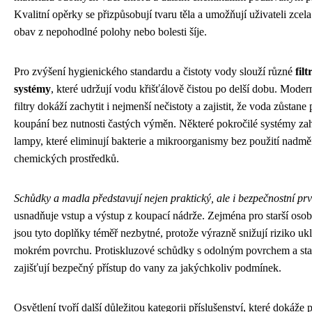
Kvalitní opěrky se přizpůsobují tvaru těla a umožňují uživateli zcela
obav z nepohodlné polohy nebo bolesti šíje.
Pro zvýšení hygienického standardu a čistoty vody slouží různé
filt
systémy
, které udržují vodu křišťálově čistou po delší dobu. Moder
filtry dokáží zachytit i nejmenší nečistoty a zajistit, že voda zůstane
koupání bez nutnosti častých výměn. Některé pokročilé systémy za
lampy, které eliminují bakterie a mikroorganismy bez použití nadm
chemických prostředků.
Schůdky a madla představují nejen praktický, ale i bezpečnostní pr
usnadňuje vstup a výstup z koupací nádrže. Zejména pro starší osob
jsou tyto doplňky téměř nezbytné, protože výrazně snižují riziko uk
mokrém povrchu. Protiskluzové schůdky s odolným povrchem a stab
zajišťují bezpečný přístup do vany za jakýchkoliv podmínek.
Osvětlení tvoří další důležitou kategorii příslušenství, které dokáže