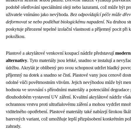
podobě ošetřování speciálními oleji nebo lazurami, což může být pr
uživatele vnímáno jako nevýhoda.
Bez odpovídající péče může dřev
deformovat se nebo podléhat biologickému napadení
. Na druhou st
poskytuje přirozené tepelné izolační vlastnosti a příjemný pocit při 
pokožkou.
Plastové a akrylátové venkovní koupací nádrže představují
moderní
alternativy
. Tyto materiály jsou lehké, snadno se instalují a nevyž
údržbu. Akrylát je oblíbený pro svou schopnost udržet hladký povrc
příjemný na dotek a snadno se čistí. Plastové vany jsou cenově dost
odolné vůči povětrnostním vlivům. Jejich nevýhodou může být menš
hodnota ve srovnání s přírodními materiály a potenciální degradace 
dlouhodobém vystavení UV záření. Kvalitní akrylátové nádrže však
ochrannou vrstvu proti ultrafialovému záření a mohou vydržet mnoh
viditelného opotřebení. Plastové materiály také nabízejí širokou škál
barevných variant, což umožňuje lepší přizpůsobení konkrétním p
zahrady.