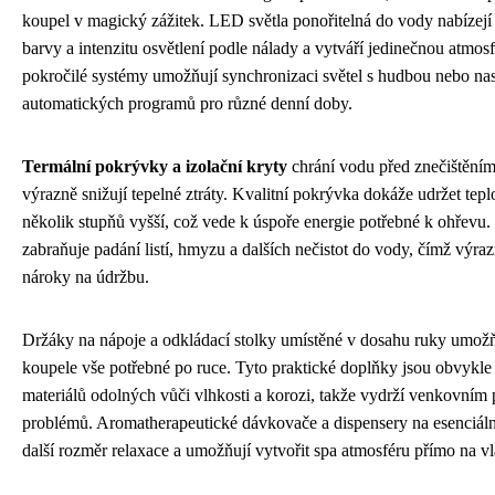
koupel v magický zážitek. LED světla ponořitelná do vody nabízej
barvy a intenzitu osvětlení podle nálady a vytváří jedinečnou atmos
pokročilé systémy umožňují synchronizaci světel s hudbou nebo na
automatických programů pro různé denní doby.
Termální pokrývky a izolační kryty
chrání vodu před znečištěním
výrazně snižují tepelné ztráty. Kvalitní pokrývka dokáže udržet tep
několik stupňů vyšší, což vede k úspoře energie potřebné k ohřevu.
zabraňuje padání listí, hmyzu a dalších nečistot do vody, čímž výra
nároky na údržbu.
Držáky na nápoje a odkládací stolky umístěné v dosahu ruky umož
koupele vše potřebné po ruce. Tyto praktické doplňky jsou obvykle
materiálů odolných vůči vlhkosti a korozi, takže vydrží venkovní
problémů. Aromatherapeutické dávkovače a dispensery na esenciální
další rozměr relaxace a umožňují vytvořit spa atmosféru přímo na vl