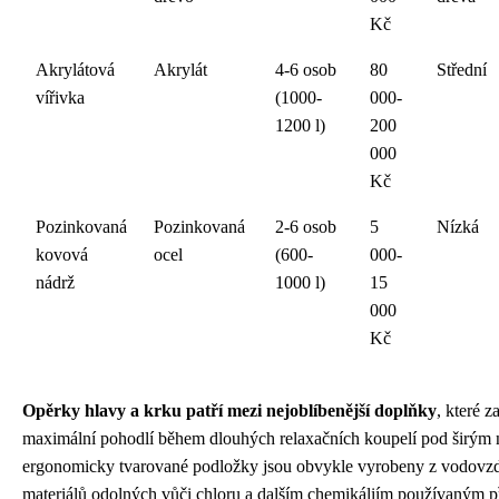
Kč
Akrylátová
Akrylát
4-6 osob
80
Střední
vířivka
(1000-
000-
1200 l)
200
000
Kč
Pozinkovaná
Pozinkovaná
2-6 osob
5
Nízká
kovová
ocel
(600-
000-
nádrž
1000 l)
15
000
Kč
Opěrky hlavy a krku patří mezi nejoblíbenější doplňky
, které za
maximální pohodlí během dlouhých relaxačních koupelí pod širým
ergonomicky tvarované podložky jsou obvykle vyrobeny z vodovz
materiálů odolných vůči chloru a dalším chemikáliím používaným p