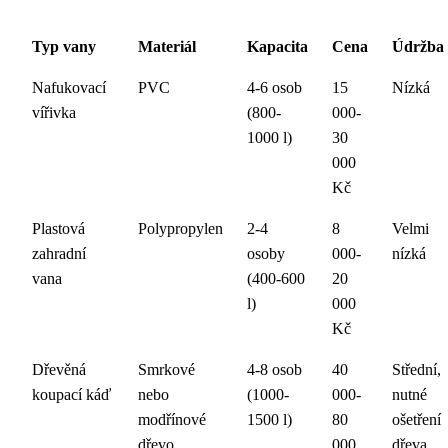
Typ vany
Materiál
Kapacita
Cena
Údržba
Nafukovací
PVC
4-6 osob
15
Nízká
vířivka
(800-
000-
1000 l)
30
000
Kč
Plastová
Polypropylen
2-4
8
Velmi
zahradní
osoby
000-
nízká
vana
(400-600
20
l)
000
Kč
Dřevěná
Smrkové
4-8 osob
40
Střední,
koupací káď
nebo
(1000-
000-
nutné
modřínové
1500 l)
80
ošetření
dřevo
000
dřeva