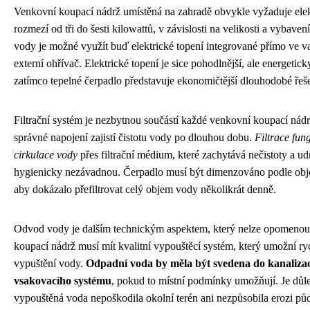
Venkovní koupací nádrž umístěná na zahradě obvykle vyžaduje elek
rozmezí od tři do šesti kilowattů, v závislosti na velikosti a vybaven
vody je možné využít buď elektrické topení integrované přímo ve v
externí ohřívač. Elektrické topení je sice pohodlnější, ale energetick
zatímco tepelné čerpadlo představuje ekonomičtější dlouhodobé řeše
Filtrační systém je nezbytnou součástí každé venkovní koupací nádr
správné napojení zajistí čistotu vody po dlouhou dobu.
Filtrace fun
cirkulace vody
přes filtrační médium, které zachytává nečistoty a u
hygienicky nezávadnou. Čerpadlo musí být dimenzováno podle obj
aby dokázalo přefiltrovat celý objem vody několikrát denně.
Odvod vody je dalším technickým aspektem, který nelze opomenou
koupací nádrž musí mít kvalitní vypouštěcí systém, který umožní ry
vypuštění vody.
Odpadní voda by měla být svedena do kanaliza
vsakovacího systému
, pokud to místní podmínky umožňují. Je důleži
vypouštěná voda nepoškodila okolní terén ani nezpůsobila erozi pů