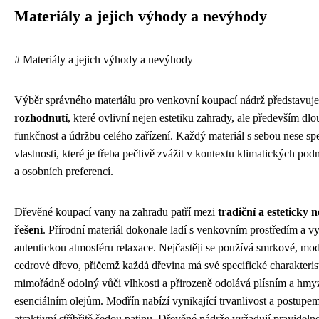
Materiály a jejich výhody a nevýhody
# Materiály a jejich výhody a nevýhody
Výběr správného materiálu pro venkovní koupací nádrž představuj
rozhodnutí
, které ovlivní nejen estetiku zahrady, ale především d
funkčnost a údržbu celého zařízení. Každý materiál s sebou nese sp
vlastnosti, které je třeba pečlivě zvážit v kontextu klimatických po
a osobních preferencí.
Dřevěné koupací vany na zahradu patří mezi
tradiční a esteticky n
řešení
. Přírodní materiál dokonale ladí s venkovním prostředím a vy
autentickou atmosféru relaxace. Nejčastěji se používá smrkové, mo
cedrové dřevo, přičemž každá dřevina má své specifické charakterist
mimořádně odolný vůči vlhkosti a přirozeně odolává plísním a hm
esenciálním olejům. Modřín nabízí vynikající trvanlivost a postupe
atraktivní stříbřitě šedou patinu. Dřevěné nádrže vyžadují pravidel