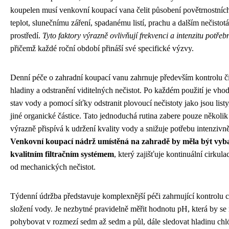
koupelen musí venkovní koupací vana čelit působení povětrnostních 
teplot, slunečnímu záření, spadanému listí, prachu a dalším nečisto
prostředí.
Tyto faktory výrazně ovlivňují frekvenci a intenzitu potře
přičemž každé roční období přináší své specifické výzvy.
Denní péče o zahradní koupací vanu zahrnuje především kontrolu či
hladiny a odstranění viditelných nečistot. Po každém použití je vho
stav vody a pomocí síťky odstranit plovoucí nečistoty jako jsou lis
jiné organické částice. Tato jednoduchá rutina zabere pouze několik
výrazně přispívá k udržení kvality vody a snižuje potřebu intenzivněj
Venkovní koupací nádrž umístěná na zahradě by měla být vyb
kvalitním filtračním systémem
, který zajišťuje kontinuální cirkula
od mechanických nečistot.
Týdenní údržba představuje komplexnější péči zahrnující kontrolu
složení vody. Je nezbytné pravidelně měřit hodnotu pH, která by se
pohybovat v rozmezí sedm až sedm a půl, dále sledovat hladinu chl