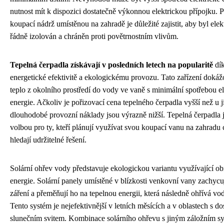
nutnost mít k dispozici dostatečně výkonnou elektrickou přípojku. 
koupací nádrž umístěnou na zahradě je důležité zajistit, aby byl ele
řádně izolován a chráněn proti povětrnostním vlivům.
Tepelná čerpadla získávají v posledních letech na popularitě
dík
energetické efektivitě a ekologickému provozu. Tato zařízení dokáž
teplo z okolního prostředí do vody ve vaně s minimální spotřebou el
energie. Ačkoliv je pořizovací cena tepelného čerpadla vyšší než u 
dlouhodobé provozní náklady jsou výrazně nižší. Tepelná čerpadla j
volbou pro ty, kteří plánují využívat svou koupací vanu na zahradu 
hledají udržitelné řešení.
Solární ohřev vody představuje ekologickou variantu využívající ob
energie. Solární panely umístěné v blízkosti venkovní vany zachycu
záření a přeměňují ho na tepelnou energii, která následně ohřívá vod
Tento systém je nejefektivnější v letních měsících a v oblastech s d
slunečním svitem. Kombinace solárního ohřevu s jiným záložním sy