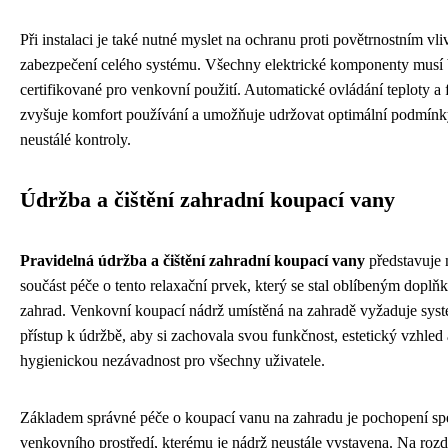
Při instalaci je také nutné myslet na ochranu proti povětrnostním vl
zabezpečení celého systému. Všechny elektrické komponenty musí 
certifikované pro venkovní použití. Automatické ovládání teploty a f
zvyšuje komfort používání a umožňuje udržovat optimální podmínk
neustálé kontroly.
Údržba a čištění zahradní koupací vany
Pravidelná údržba a čištění zahradní koupací vany
představuje
součást péče o tento relaxační prvek, který se stal oblíbeným dop
zahrad. Venkovní koupací nádrž umístěná na zahradě vyžaduje sys
přístup k údržbě, aby si zachovala svou funkčnost, estetický vzhled
hygienickou nezávadnost pro všechny uživatele.
Základem správné péče o koupací vanu na zahradu je pochopení spe
venkovního prostředí, kterému je nádrž neustále vystavena. Na rozdí