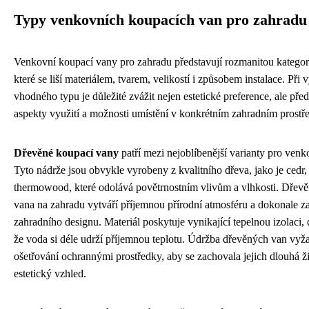
Typy venkovních koupacích van pro zahradu
Venkovní koupací vany pro zahradu představují rozmanitou kategor
které se liší materiálem, tvarem, velikostí i způsobem instalace. Při 
vhodného typu je důležité zvážit nejen estetické preference, ale pře
aspekty využití a možnosti umístění v konkrétním zahradním prostře
Dřevěné koupací vany
patří mezi nejoblíbenější varianty pro venko
Tyto nádrže jsou obvykle vyrobeny z kvalitního dřeva, jako je cedr
thermowood, které odolává povětrnostním vlivům a vlhkosti. Dřev
vana na zahradu vytváří příjemnou přírodní atmosféru a dokonale z
zahradního designu. Materiál poskytuje vynikající tepelnou izolaci,
že voda si déle udrží příjemnou teplotu. Údržba dřevěných van vyž
ošetřování ochrannými prostředky, aby se zachovala jejich dlouhá ž
estetický vzhled.