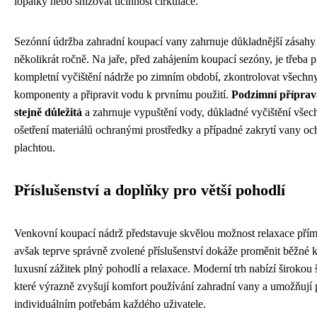
lopatky nebo snižovat účinnost cirkulace.
Sezónní údržba zahradní koupací vany zahrnuje důkladnější zásah
několikrát ročně. Na jaře, před zahájením koupací sezóny, je třeba p
kompletní vyčištění nádrže po zimním období, zkontrolovat všechn
komponenty a připravit vodu k prvnímu použití.
Podzimní příprav
stejně důležitá
a zahrnuje vypuštění vody, důkladné vyčištění všec
ošetření materiálů ochranými prostředky a případné zakrytí vany o
plachtou.
Příslušenství a doplňky pro větší pohodlí
Venkovní koupací nádrž představuje skvělou možnost relaxace přím
avšak teprve správně zvolené příslušenství dokáže proměnit běžné 
luxusní zážitek plný pohodlí a relaxace. Moderní trh nabízí širokou
které výrazně zvyšují komfort používání zahradní vany a umožňují p
individuálním potřebám každého uživatele.