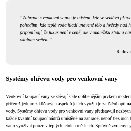
Zahrada s venkovní vanou je místem, kde se setkává příro
pohodlím, kde teplá voda hladí unavené tělo a hvězdy nad 
připomínají, že luxus není v ceně, ale v okamžiku klidu a h
okolním světem.
Radova
Systémy ohřevu vody pro venkovní vany
Venkovní koupací vany se stávají stále oblíbenějším prvkem modern
přičemž jedním z klíčových aspektů jejich využití je zajištění optimá
vody. Systémy ohřevu vody pro venkovní vany představují nezbytn
každé kvalitní koupací nádrži umístěné na zahradě, neboť bez nich
vanu využívat pouze v teplých letních měsících. Správně zvolený s