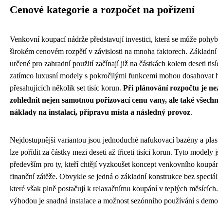
Cenové kategorie a rozpočet na pořízení
Venkovní koupací nádrže představují investici, která se může pohy
širokém cenovém rozpětí v závislosti na mnoha faktorech. Základní
určené pro zahradní použití začínají již na částkách kolem deseti tis
zatímco luxusní modely s pokročilými funkcemi mohou dosahovat 
přesahujících několik set tisíc korun.
Při plánování rozpočtu je n
zohlednit nejen samotnou pořizovací cenu vany, ale také všechny
náklady na instalaci, přípravu místa a následný provoz
.
Nejdostupnější variantou jsou jednoduché nafukovací bazény a plas
lze pořídit za částky mezi deseti až třiceti tisíci korun. Tyto modely
především pro ty, kteří chtějí vyzkoušet koncept venkovního koupán
finanční zátěže. Obvykle se jedná o základní konstrukce bez speciál
které však plně postačují k relaxačnímu koupání v teplých měsících.
výhodou je snadná instalace a možnost sezónního používání s demo