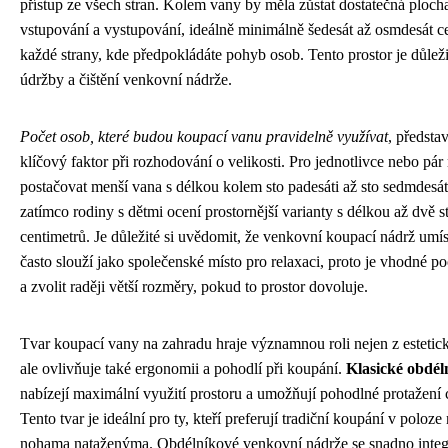
přístup ze všech stran. Kolem vany by měla zůstat dostatečná ploc
vstupování a vystupování, ideálně minimálně šedesát až osmdesát c
každé strany, kde předpokládáte pohyb osob. Tento prostor je důležit
údržby a čištění venkovní nádrže.
Počet osob, které budou koupací vanu pravidelně využívat
, představ
klíčový faktor při rozhodování o velikosti. Pro jednotlivce nebo pá
postačovat menší vana s délkou kolem sto padesáti až sto sedmdesát
zatímco rodiny s dětmi ocení prostornější varianty s délkou až dvě s
centimetrů. Je důležité si uvědomit, že venkovní koupací nádrž umí
často slouží jako společenské místo pro relaxaci, proto je vhodné po
a zvolit raději větší rozměry, pokud to prostor dovoluje.
Tvar koupací vany na zahradu hraje významnou roli nejen z estetic
ale ovlivňuje také ergonomii a pohodlí při koupání.
Klasické obdél
nabízejí maximální využití prostoru a umožňují pohodlné protažení c
Tento tvar je ideální pro ty, kteří preferují tradiční koupání v poloze
nohama nataženýma. Obdélníkové venkovní nádrže se snadno integ