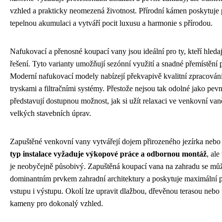
vzhled a prakticky neomezená životnost. Přírodní kámen poskytuje
tepelnou akumulaci a vytváří pocit luxusu a harmonie s přírodou.
Nafukovací a přenosné koupací vany jsou ideální pro ty, kteří hledají
řešení. Tyto varianty umožňují sezónní využití a snadné přemístění 
Moderní nafukovací modely nabízejí překvapivě kvalitní zpracován
tryskami a filtračními systémy. Přestože nejsou tak odolné jako pev
představují dostupnou možnost, jak si užít relaxaci ve venkovní van
velkých stavebních úprav.
Zapuštěné venkovní vany vytvářejí dojem přirozeného jezírka nebo
typ instalace vyžaduje výkopové práce a odbornou montáž
, ale
je neobyčejně působivý. Zapuštěná koupací vana na zahradu se můž
dominantním prvkem zahradní architektury a poskytuje maximální p
vstupu i výstupu. Okolí lze upravit dlažbou, dřevěnou terasou nebo
kameny pro dokonalý vzhled.