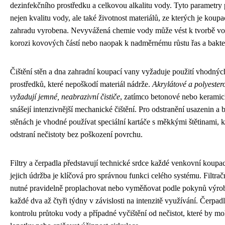
dezinfekčního prostředku a celkovou alkalitu vody. Tyto parametry 
nejen kvalitu vody, ale také životnost materiálů, ze kterých je koupa
zahradu vyrobena. Nevyvážená chemie vody může vést k tvorbě v
korozi kovových částí nebo naopak k nadměrnému růstu řas a bakter
Čištění stěn a dna zahradní koupací vany vyžaduje použití vhodných
prostředků, které nepoškodí materiál nádrže.
Akrylátové a polyester
vyžadují jemné, neabrazivní čističe
, zatímco betonové nebo keramic
snášejí intenzivnější mechanické čištění. Pro odstranění usazenin a 
stěnách je vhodné používat speciální kartáče s měkkými štětinami, k
odstraní nečistoty bez poškození povrchu.
Filtry a čerpadla představují technické srdce každé venkovní koupac
jejich údržba je klíčová pro správnou funkci celého systému. Filtrač
nutné pravidelně proplachovat nebo vyměňovat podle pokynů výro
každé dva až čtyři týdny v závislosti na intenzitě využívání. Čerpad
kontrolu průtoku vody a případné vyčištění od nečistot, které by m