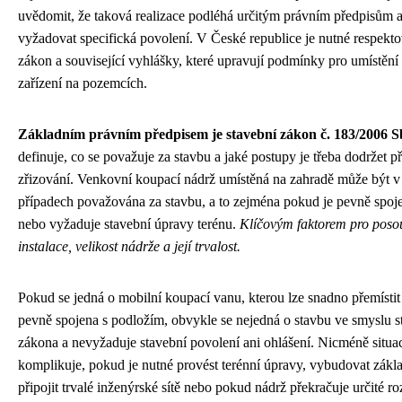
uvědomit, že taková realizace podléhá určitým právním předpisům 
vyžadovat specifická povolení. V České republice je nutné respekto
zákon a související vyhlášky, které upravují podmínky pro umístění 
zařízení na pozemcích.
Základním právním předpisem je stavební zákon č. 183/2006 S
definuje, co se považuje za stavbu a jaké postupy je třeba dodržet př
zřizování. Venkovní koupací nádrž umístěná na zahradě může být v
případech považována za stavbu, a to zejména pokud je pevně spoj
nebo vyžaduje stavební úpravy terénu.
Klíčovým faktorem pro posou
instalace, velikost nádrže a její trvalost.
Pokud se jedná o mobilní koupací vanu, kterou lze snadno přemístit 
pevně spojena s podložím, obvykle se nejedná o stavbu ve smyslu 
zákona a nevyžaduje stavební povolení ani ohlášení. Nicméně situa
komplikuje, pokud je nutné provést terénní úpravy, vybudovat zák
připojit trvalé inženýrské sítě nebo pokud nádrž překračuje určité r