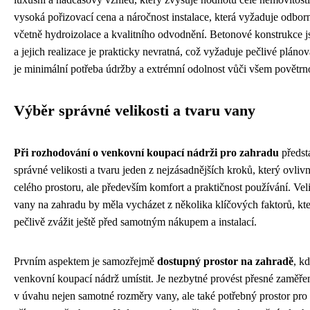
vysoká pořizovací cena a náročnost instalace, která vyžaduje odbor
včetně hydroizolace a kvalitního odvodnění. Betonové konstrukce j
a jejich realizace je prakticky nevratná, což vyžaduje pečlivé plán
je minimální potřeba údržby a extrémní odolnost vůči všem povětrn
Výběr správné velikosti a tvaru vany
Při rozhodování o venkovní koupací nádrži pro zahradu
předst
správné velikosti a tvaru jeden z nejzásadnějších kroků, který ovlivn
celého prostoru, ale především komfort a praktičnost používání. Vel
vany na zahradu by měla vycházet z několika klíčových faktorů, kte
pečlivě zvážit ještě před samotným nákupem a instalací.
Prvním aspektem je samozřejmě
dostupný prostor na zahradě
, k
venkovní koupací nádrž umístit. Je nezbytné provést přesné zaměření
v úvahu nejen samotné rozměry vany, ale také potřebný prostor pr