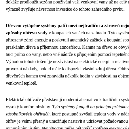
dokáže prodloužit sezónu používání vaší venkovní vany až na celý 
výrazně zvyšuje návratnost investice do tohoto zahradního prvku.
Dřevem vytápěné systémy patří mezi nejtradiční a zároveň nejo
způsoby ohřevu vody
v koupacích vanách na zahradu. Tyto systém
přirozený zdroj energie a poskytují autentický zážitek z koupání sp
praskáním dřeva a příjemnou atmosférou. Kamna na dřevo se obvyk
buď přímo do vany, nebo vně nádrže s připojením pomocí tepelnéh
Výhodou tohoto řešení je nezávislost na elektrické energii a relativn
provozní náklady, pokud máte k dispozici vlastní zdroj dřeva. Ohř
dřevěných kamen trvá zpravidla několik hodin v závislosti na obje
venkovní teplotě.
Elektrické ohřívače představují moderní alternativu k tradičním sys
vysoký komfort obsluhy.
Tyto systémy fungují na principu průtoko
zásobníkových ohřívačů
, které postupně zvyšují teplotu vody v nádr
ohřev je velmi přesný a umožňuje nastavit a udržovat požadovanou 
minimálním úsilím. Nevýhodou může být vyšší spotřeba elektrické 