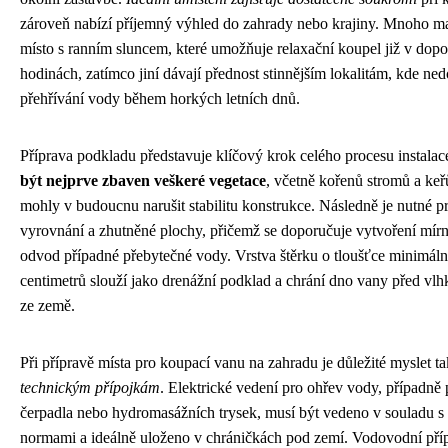
zároveň nabízí příjemný výhled do zahrady nebo krajiny. Mnoho maj
místo s ranním sluncem, které umožňuje relaxační koupel již v dop
hodinách, zatímco jiní dávají přednost stinnějším lokalitám, kde ne
přehřívání vody během horkých letních dnů.
Příprava podkladu představuje klíčový krok celého procesu instalac
být nejprve zbaven veškeré vegetace
, včetně kořenů stromů a keř
mohly v budoucnu narušit stabilitu konstrukce. Následně je nutné p
vyrovnání a zhutněné plochy, přičemž se doporučuje vytvoření mír
odvod případné přebytečné vody. Vrstva štěrku o tloušťce minimáln
centimetrů slouží jako drenážní podklad a chrání dno vany před vlhk
ze země.
Při přípravě místa pro koupací vanu na zahradu je důležité myslet t
technickým přípojkám
. Elektrické vedení pro ohřev vody, případně
čerpadla nebo hydromasážních trysek, musí být vedeno v souladu s
normami a ideálně uloženo v chráničkách pod zemí. Vodovodní příp