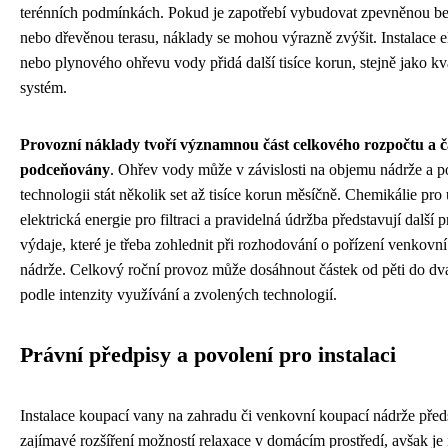
terénních podmínkách. Pokud je zapotřebí vybudovat zpevněnou b
nebo dřevěnou terasu, náklady se mohou výrazně zvýšit. Instalace e
nebo plynového ohřevu vody přidá další tisíce korun, stejně jako kval
systém.
Provozní náklady tvoří významnou část celkového rozpočtu a č
podceňovány
. Ohřev vody může v závislosti na objemu nádrže a p
technologii stát několik set až tisíce korun měsíčně. Chemikálie pro
elektrická energie pro filtraci a pravidelná údržba představují další 
výdaje, které je třeba zohlednit při rozhodování o pořízení venkovn
nádrže. Celkový roční provoz může dosáhnout částek od pěti do dvac
podle intenzity využívání a zvolených technologií.
Právní předpisy a povolení pro instalaci
Instalace koupací vany na zahradu či venkovní koupací nádrže před
zajímavé rozšíření možností relaxace v domácím prostředí, avšak je 