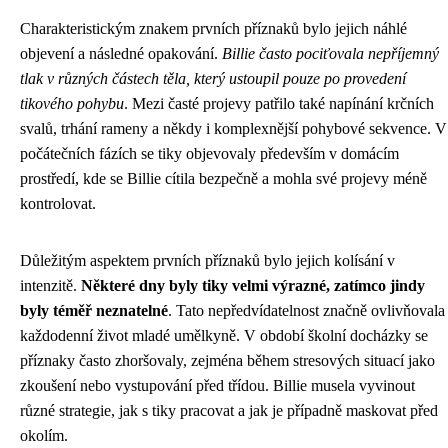
Charakteristickým znakem prvních příznaků bylo jejich náhlé
objevení a následné opakování.
Billie často pociťovala nepříjemný
tlak v různých částech těla, který ustoupil pouze po provedení
tikového pohybu
. Mezi časté projevy patřilo také napínání krčních
svalů, trhání rameny a někdy i komplexnější pohybové sekvence. V
počátečních fázích se tiky objevovaly především v domácím
prostředí, kde se Billie cítila bezpečně a mohla své projevy méně
kontrolovat.
Důležitým aspektem prvních příznaků bylo jejich kolísání v
intenzitě.
Některé dny byly tiky velmi výrazné, zatímco jindy
byly téměř neznatelné
. Tato nepředvídatelnost značně ovlivňovala
každodenní život mladé umělkyně. V období školní docházky se
příznaky často zhoršovaly, zejména během stresových situací jako
zkoušení nebo vystupování před třídou. Billie musela vyvinout
různé strategie, jak s tiky pracovat a jak je případně maskovat před
okolím.