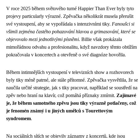
V roce 2025 během světového turné Happier Than Ever byly tyto
projevy particularly výrazné. Zpěvačka několikrát musela přerušit
své vystoupení, aby se vypořádala s intenzivními tiky.
Fanoušci si
všimli zejména častého pohazování hlavou a grimasování, které se
objevovalo mezi jednotlivými písněmi
. Billie však prokázala
mimořádnou odvahu a profesionalitu, když navzdory těmto obtížím
pokračovala v koncertech a otevřeně o své diagnóze hovořila.
Během intimnějších vystoupení v televizních show a rozhovorech
byly tiky méně patrné, ale stále přítomné. Zpěvačka vysvětlila, že se
naučila určité strategie, jak s tiky pracovat, například se soustředí na
zpěv nebo hraní na klavír, což pomáhá příznaky zmírnit.
Zajímavé
je, že během samotného zpěvu jsou tiky výrazně potlačeny, což
je fenomén známý i u jiných umělců s Tourettovým
syndromem
.
Na sociálních sítích se objevily záznamy z koncertů, kde jsou