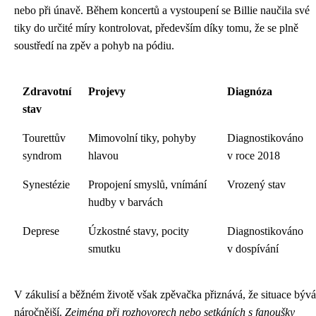
nebo při únavě. Během koncertů a vystoupení se Billie naučila své
tiky do určité míry kontrolovat, především díky tomu, že se plně
soustředí na zpěv a pohyb na pódiu.
Zdravotní
Projevy
Diagnóza
stav
Tourettův
Mimovolní tiky, pohyby
Diagnostikováno
syndrom
hlavou
v roce 2018
Synestézie
Propojení smyslů, vnímání
Vrozený stav
hudby v barvách
Deprese
Úzkostné stavy, pocity
Diagnostikováno
smutku
v dospívání
V zákulisí a běžném životě však zpěvačka přiznává, že situace bývá
náročnější.
Zejména při rozhovorech nebo setkáních s fanoušky