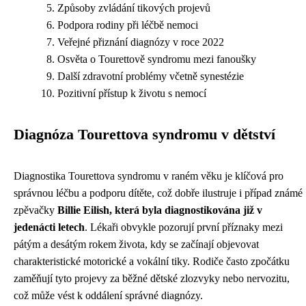
Způsoby zvládání tikových projevů
Podpora rodiny při léčbě nemoci
Veřejné přiznání diagnózy v roce 2022
Osvěta o Tourettově syndromu mezi fanoušky
Další zdravotní problémy včetně synestézie
Pozitivní přístup k životu s nemocí
Diagnóza Tourettova syndromu v dětství
Diagnostika Tourettova syndromu v raném věku je klíčová pro
správnou léčbu a podporu dítěte, což dobře ilustruje i případ známé
zpěvačky
Billie Eilish, která byla diagnostikována již v
jedenácti letech
. Lékaři obvykle pozorují první příznaky mezi
pátým a desátým rokem života, kdy se začínají objevovat
charakteristické motorické a vokální tiky. Rodiče často zpočátku
zaměňují tyto projevy za běžné dětské zlozvyky nebo nervozitu,
což může vést k oddálení správné diagnózy.