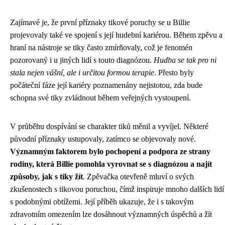
Zajímavé je, že první příznaky tikové poruchy se u Billie
projevovaly také ve spojení s její hudební kariérou. Během zpěvu a
hraní na nástroje se tiky často zmírňovaly, což je fenomén
pozorovaný i u jiných lidí s touto diagnózou.
Hudba se tak pro ni
stala nejen vášní, ale i určitou formou terapie
. Přesto byly
počáteční fáze její kariéry poznamenány nejistotou, zda bude
schopna své tiky zvládnout během veřejných vystoupení.
V průběhu dospívání se charakter tiků měnil a vyvíjel. Některé
původní příznaky ustupovaly, zatímco se objevovaly nové.
Významným faktorem bylo pochopení a podpora ze strany
rodiny, která Billie pomohla vyrovnat se s diagnózou a najít
způsoby, jak s tiky žít
. Zpěvačka otevřeně mluví o svých
zkušenostech s tikovou poruchou, čímž inspiruje mnoho dalších lidí
s podobnými obtížemi. Její příběh ukazuje, že i s takovým
zdravotním omezením lze dosáhnout významných úspěchů a žít