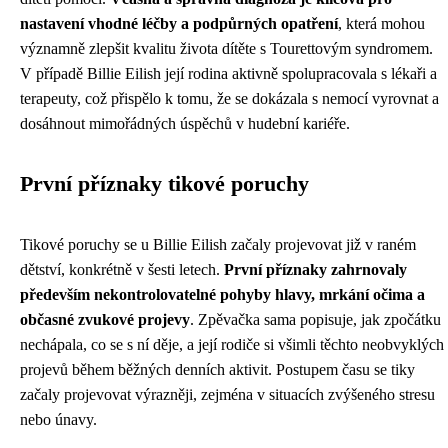
nastavení vhodné léčby a podpůrných opatření
, která mohou
významně zlepšit kvalitu života dítěte s Tourettovým syndromem.
V případě Billie Eilish její rodina aktivně spolupracovala s lékaři a
terapeuty, což přispělo k tomu, že se dokázala s nemocí vyrovnat a
dosáhnout mimořádných úspěchů v hudební kariéře.
První příznaky tikové poruchy
Tikové poruchy se u Billie Eilish začaly projevovat již v raném
dětství, konkrétně v šesti letech.
První příznaky zahrnovaly
především nekontrolovatelné pohyby hlavy, mrkání očima a
občasné zvukové projevy
. Zpěvačka sama popisuje, jak zpočátku
nechápala, co se s ní děje, a její rodiče si všimli těchto neobvyklých
projevů během běžných denních aktivit. Postupem času se tiky
začaly projevovat výrazněji, zejména v situacích zvýšeného stresu
nebo únavy.