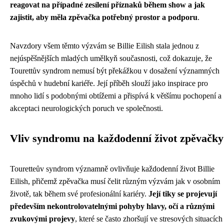
reagovat na případné zesílení příznaků během show a jak
zajistit, aby měla zpěvačka potřebný prostor a podporu
.
Navzdory všem těmto výzvám se Billie Eilish stala jednou z
nejúspěšnějších mladých umělkyň současnosti, což dokazuje, že
Tourettův syndrom nemusí být překážkou v dosažení významných
úspěchů v hudební kariéře. Její příběh slouží jako inspirace pro
mnoho lidí s podobnými obtížemi a přispívá k většímu pochopení a
akceptaci neurologických poruch ve společnosti.
Vliv syndromu na každodenní život zpěvačky
Touretteův syndrom významně ovlivňuje každodenní život Billie
Eilish, přičemž zpěvačka musí čelit různým výzvám jak v osobním
životě, tak během své profesionální kariéry.
Její tiky se projevují
především nekontrolovatelnými pohyby hlavy, očí a různými
zvukovými projevy
, které se často zhoršují ve stresových situacích