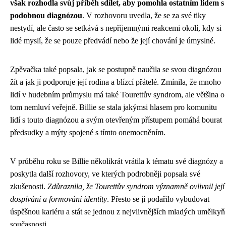
však rozhodla svůj příběh sdílet, aby pomohla ostatním lidem s
podobnou diagnózou
. V rozhovoru uvedla, že se za své tiky
nestydí, ale často se setkává s nepříjemnými reakcemi okolí, kdy si
lidé myslí, že se pouze předvádí nebo že její chování je úmyslné.
Zpěvačka také popsala, jak se postupně naučila se svou diagnózou
žít a jak ji podporuje její rodina a blízcí přátelé. Zmínila, že mnoho
lidí v hudebním průmyslu má také Tourettův syndrom, ale většina o
tom nemluví veřejně. Billie se stala jakýmsi hlasem pro komunitu
lidí s touto diagnózou a svým otevřeným přístupem pomáhá bourat
předsudky a mýty spojené s tímto onemocněním.
V průběhu roku se Billie několikrát vrátila k tématu své diagnózy a
poskytla další rozhovory, ve kterých podrobněji popsala své
zkušenosti.
Zdůraznila, že Tourettův syndrom významně ovlivnil její
dospívání a formování identity
. Přesto se jí podařilo vybudovat
úspěšnou kariéru a stát se jednou z nejvlivnějších mladých umělkyň
současnosti.