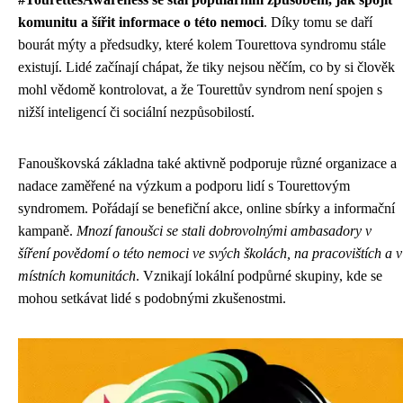
komunitu a šířit informace o této nemoci
. Díky tomu se daří
bourát mýty a předsudky, které kolem Tourettova syndromu stále
existují. Lidé začínají chápat, že tiky nejsou něčím, co by si člověk
mohl vědomě kontrolovat, a že Tourettův syndrom není spojen s
nižší inteligencí či sociální nezpůsobilostí.
Fanouškovská základna také aktivně podporuje různé organizace a
nadace zaměřené na výzkum a podporu lidí s Tourettovým
syndromem. Pořádají se benefiční akce, online sbírky a informační
kampaně.
Mnozí fanoušci se stali dobrovolnými ambasadory v
šíření povědomí o této nemoci ve svých školách, na pracovištích a v
místních komunitách
. Vznikají lokální podpůrné skupiny, kde se
mohou setkávat lidé s podobnými zkušenostmi.