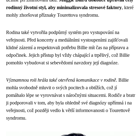
rodinný životní styl, aby minimalizovala stresové faktory
, které
mohly zhoršovat příznaky Tourettova syndromu.
Rodina také vytvořila podpůrný systém pro vystupování na
veřejnosti. Před koncerty a mediálními vystoupeními zajišťovali
klidné zázemí a respektovali potřebu Billie mít čas na přípravu a
odpočinek. Jejich přístup byl vždy chápající a trpělivý, což Billie
pomohlo vybudovat si sebevědomí navzdory její diagnóze.
Významnou roli hrála také otevřená komunikace v rodině
. Billie
mohla svobodně mluvit o svých pocitech a obtížích, což jí
pomáhalo lépe se vyrovnávat s náročnými situacemi. Rodiče a bratr
ji podporovali v tom, aby byla ohledně své diagnózy upřímná i na
veřejnosti, což později vedlo k větší informovanosti o Tourettově
syndromu.