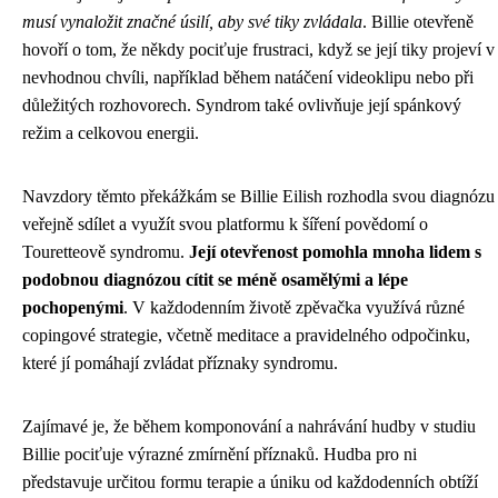
musí vynaložit značné úsilí, aby své tiky zvládala
. Billie otevřeně
hovoří o tom, že někdy pociťuje frustraci, když se její tiky projeví v
nevhodnou chvíli, například během natáčení videoklipu nebo při
důležitých rozhovorech. Syndrom také ovlivňuje její spánkový
režim a celkovou energii.
Navzdory těmto překážkám se Billie Eilish rozhodla svou diagnózu
veřejně sdílet a využít svou platformu k šíření povědomí o
Touretteově syndromu.
Její otevřenost pomohla mnoha lidem s
podobnou diagnózou cítit se méně osamělými a lépe
pochopenými
. V každodenním životě zpěvačka využívá různé
copingové strategie, včetně meditace a pravidelného odpočinku,
které jí pomáhají zvládat příznaky syndromu.
Zajímavé je, že během komponování a nahrávání hudby v studiu
Billie pociťuje výrazné zmírnění příznaků. Hudba pro ni
představuje určitou formu terapie a úniku od každodenních obtíží