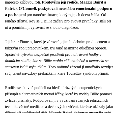
naprosto klíčovou roli.
Především její rodiče, Maggie Baird a
Patrick O'Connell, poskytovali neustálou emocionální podporu
a pochopení
pro náročné situace, kterým jejich dcera čelila. Od
raného dětství, kdy se u Billie začaly projevovat první tiky, stáli při
ní a pomáhali jí vyrovnat se s touto diagnózou.
Její bratr Finneas, který je zároveň jejím hudebním producentem a
blízkým spolupracovníkem, byl také nesmírně důležitou oporou.
Společně vytvořili bezpečné prostředí pro nahrávání hudby v
domácím studiu, kde se Billie mohla cítit uvolněně a nemusela se
stresovat kvůli svým tikům
. Toto rodinné zázemí jí umožnilo rozvíjet
svůj talent navzdory překážkám, které Tourettův syndrom přináší.
Rodiče se aktivně podíleli na hledání různých terapeutických
přístupů a alternativních metod léčby, které by mohly Billie pomoci
zvládat příznaky. Podporovali ji v využívání různých relaxačních
technik, včetně meditace a dechových cvičení, které se ukázaly jako
účinné při zmírňování tiků.
Maggie Baird dokonce upravila celý