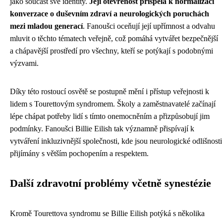
jako součást své identity.
Její otevřenost přispěla k normalizaci
konverzace o duševním zdraví a neurologických poruchách
mezi mladou generací
. Fanoušci oceňují její upřímnost a odvahu
mluvit o těchto tématech veřejně, což pomáhá vytvářet bezpečnější
a chápavější prostředí pro všechny, kteří se potýkají s podobnými
výzvami.
Díky této rostoucí osvětě se postupně mění i přístup veřejnosti k
lidem s Tourettovým syndromem. Školy a zaměstnavatelé začínají
lépe chápat potřeby lidí s tímto onemocněním a přizpůsobují jim
podmínky. Fanoušci Billie Eilish tak významně přispívají k
vytváření inkluzivnější společnosti, kde jsou neurologické odlišnosti
přijímány s větším pochopením a respektem.
Další zdravotní problémy včetně synestézie
Kromě Tourettova syndromu se Billie Eilish potýká s několika