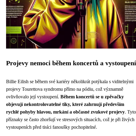
Projevy nemoci během koncertů a vystoupení
Billie Eilish se během své kariéry několikrát potýkala s viditelnými
projevy Tourettova syndromu přímo na pódiu, což významně
ovlivňovalo její vystoupení.
Během koncertů se u zpěvačky
objevují nekontrolovatelné tiky, které zahrnují především
rychlé pohyby hlavou, mrkání a občasné zvukové projevy
. Tyto
příznaky se často zhoršují ve stresových situacích, což je při živých
vystoupeních před tisíci fanoušky pochopitelné.