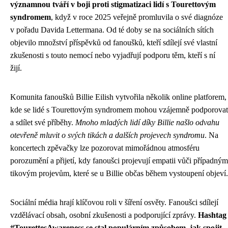
významnou tváří v boji proti stigmatizaci lidí s Tourettovým
syndromem
, když v roce 2025 veřejně promluvila o své diagnóze
v pořadu Davida Lettermana. Od té doby se na sociálních sítích
objevilo množství příspěvků od fanoušků, kteří sdílejí své vlastní
zkušenosti s touto nemocí nebo vyjadřují podporu těm, kteří s ní
žijí.
Komunita fanoušků Billie Eilish vytvořila několik online platforem,
kde se lidé s Tourettovým syndromem mohou vzájemně podporovat
a sdílet své příběhy.
Mnoho mladých lidí díky Billie našlo odvahu
otevřeně mluvit o svých tikách a dalších projevech syndromu
. Na
koncertech zpěvačky lze pozorovat mimořádnou atmosféru
porozumění a přijetí, kdy fanoušci projevují empatii vůči případným
tikovým projevům, které se u Billie občas během vystoupení objeví.
Sociální média hrají klíčovou roli v šíření osvěty. Fanoušci sdílejí
vzdělávací obsah, osobní zkušenosti a podporující zprávy.
Hashtag
#TourettesAwareness se stal populárním způsobem, jak spojit