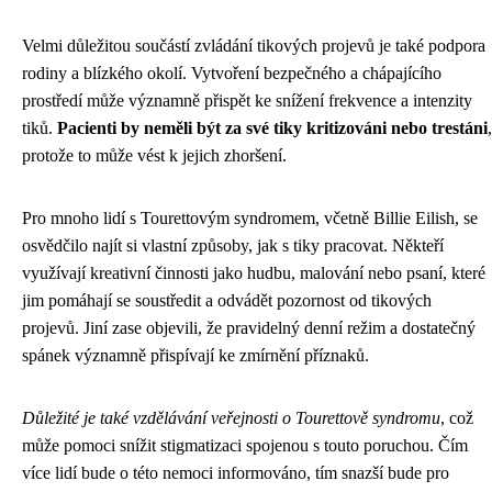
Velmi důležitou součástí zvládání tikových projevů je také podpora
rodiny a blízkého okolí. Vytvoření bezpečného a chápajícího
prostředí může významně přispět ke snížení frekvence a intenzity
tiků.
Pacienti by neměli být za své tiky kritizováni nebo trestáni
,
protože to může vést k jejich zhoršení.
Pro mnoho lidí s Tourettovým syndromem, včetně Billie Eilish, se
osvědčilo najít si vlastní způsoby, jak s tiky pracovat. Někteří
využívají kreativní činnosti jako hudbu, malování nebo psaní, které
jim pomáhají se soustředit a odvádět pozornost od tikových
projevů. Jiní zase objevili, že pravidelný denní režim a dostatečný
spánek významně přispívají ke zmírnění příznaků.
Důležité je také vzdělávání veřejnosti o Tourettově syndromu
, což
může pomoci snížit stigmatizaci spojenou s touto poruchou. Čím
více lidí bude o této nemoci informováno, tím snazší bude pro