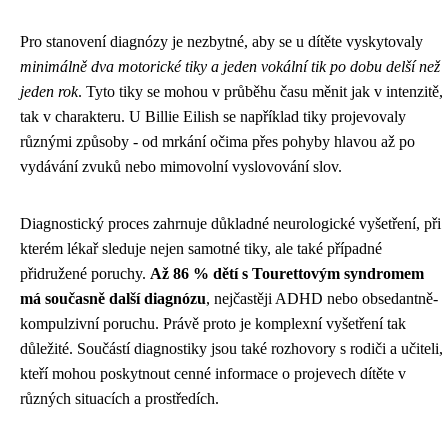
Pro stanovení diagnózy je nezbytné, aby se u dítěte vyskytovaly
minimálně dva motorické tiky a jeden vokální tik po dobu delší než
jeden rok
. Tyto tiky se mohou v průběhu času měnit jak v intenzitě,
tak v charakteru. U Billie Eilish se například tiky projevovaly
různými způsoby - od mrkání očima přes pohyby hlavou až po
vydávání zvuků nebo mimovolní vyslovování slov.
Diagnostický proces zahrnuje důkladné neurologické vyšetření, při
kterém lékař sleduje nejen samotné tiky, ale také případné
přidružené poruchy.
Až 86 % dětí s Tourettovým syndromem
má současně další diagnózu
, nejčastěji ADHD nebo obsedantně-
kompulzivní poruchu. Právě proto je komplexní vyšetření tak
důležité. Součástí diagnostiky jsou také rozhovory s rodiči a učiteli,
kteří mohou poskytnout cenné informace o projevech dítěte v
různých situacích a prostředích.