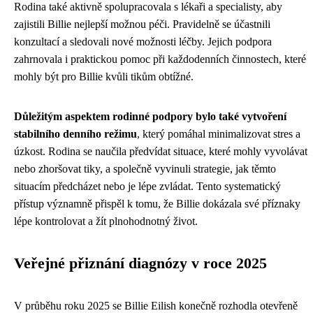
Rodina také aktivně spolupracovala s lékaři a specialisty, aby
zajistili Billie nejlepší možnou péči. Pravidelně se účastnili
konzultací a sledovali nové možnosti léčby. Jejich podpora
zahrnovala i praktickou pomoc při každodenních činnostech, které
mohly být pro Billie kvůli tikům obtížné.
Důležitým aspektem rodinné podpory bylo také vytvoření
stabilního denního režimu
, který pomáhal minimalizovat stres a
úzkost. Rodina se naučila předvídat situace, které mohly vyvolávat
nebo zhoršovat tiky, a společně vyvinuli strategie, jak těmto
situacím předcházet nebo je lépe zvládat. Tento systematický
přístup významně přispěl k tomu, že Billie dokázala své příznaky
lépe kontrolovat a žít plnohodnotný život.
Veřejné přiznání diagnózy v roce 2025
V průběhu roku 2025 se Billie Eilish konečně rozhodla otevřeně