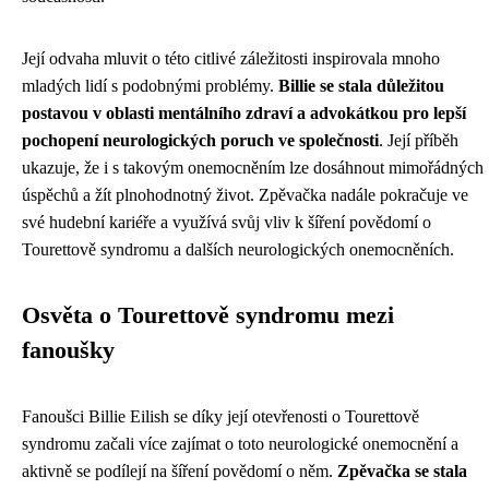
Její odvaha mluvit o této citlivé záležitosti inspirovala mnoho
mladých lidí s podobnými problémy.
Billie se stala důležitou
postavou v oblasti mentálního zdraví a advokátkou pro lepší
pochopení neurologických poruch ve společnosti
. Její příběh
ukazuje, že i s takovým onemocněním lze dosáhnout mimořádných
úspěchů a žít plnohodnotný život. Zpěvačka nadále pokračuje ve
své hudební kariéře a využívá svůj vliv k šíření povědomí o
Tourettově syndromu a dalších neurologických onemocněních.
Osvěta o Tourettově syndromu mezi
fanoušky
Fanoušci Billie Eilish se díky její otevřenosti o Tourettově
syndromu začali více zajímat o toto neurologické onemocnění a
aktivně se podílejí na šíření povědomí o něm.
Zpěvačka se stala