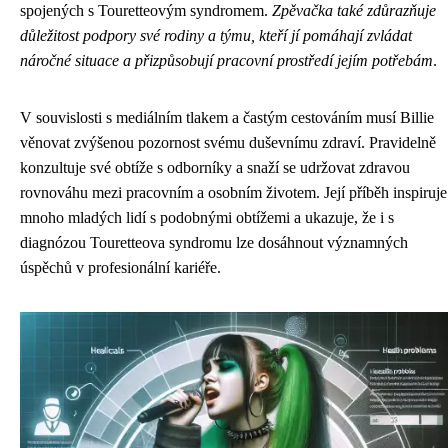
spojených s Touretteovým syndromem.
Zpěvačka také zdůrazňuje
důležitost podpory své rodiny a týmu, kteří jí pomáhají zvládat
náročné situace a přizpůsobují pracovní prostředí jejím potřebám
.
V souvislosti s mediálním tlakem a častým cestováním musí Billie
věnovat zvýšenou pozornost svému duševnímu zdraví. Pravidelně
konzultuje své obtíže s odborníky a snaží se udržovat zdravou
rovnováhu mezi pracovním a osobním životem. Její příběh inspiruje
mnoho mladých lidí s podobnými obtížemi a ukazuje, že i s
diagnózou Touretteova syndromu lze dosáhnout významných
úspěchů v profesionální kariéře.