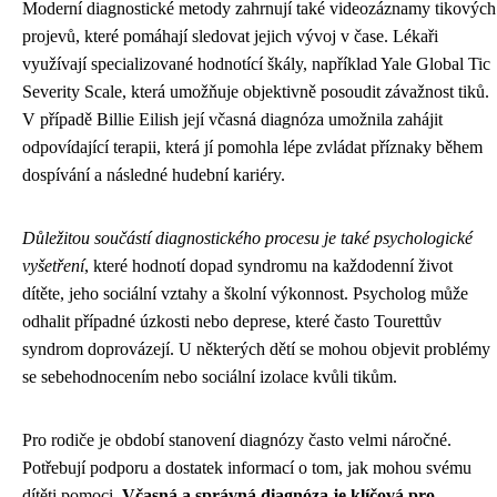
Moderní diagnostické metody zahrnují také videozáznamy tikových
projevů, které pomáhají sledovat jejich vývoj v čase. Lékaři
využívají specializované hodnotící škály, například Yale Global Tic
Severity Scale, která umožňuje objektivně posoudit závažnost tiků.
V případě Billie Eilish její včasná diagnóza umožnila zahájit
odpovídající terapii, která jí pomohla lépe zvládat příznaky během
dospívání a následné hudební kariéry.
Důležitou součástí diagnostického procesu je také psychologické
vyšetření
, které hodnotí dopad syndromu na každodenní život
dítěte, jeho sociální vztahy a školní výkonnost. Psycholog může
odhalit případné úzkosti nebo deprese, které často Tourettův
syndrom doprovázejí. U některých dětí se mohou objevit problémy
se sebehodnocením nebo sociální izolace kvůli tikům.
Pro rodiče je období stanovení diagnózy často velmi náročné.
Potřebují podporu a dostatek informací o tom, jak mohou svému
dítěti pomoci.
Včasná a správná diagnóza je klíčová pro