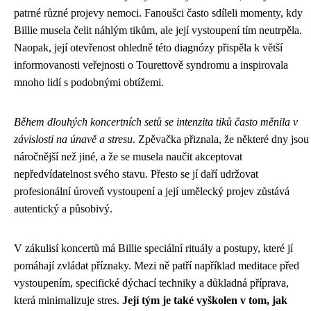
patrné různé projevy nemoci. Fanoušci často sdíleli momenty, kdy
Billie musela čelit náhlým tikům, ale její vystoupení tím neutrpěla.
Naopak, její otevřenost ohledně této diagnózy přispěla k větší
informovanosti veřejnosti o Tourettově syndromu a inspirovala
mnoho lidí s podobnými obtížemi.
Během dlouhých koncertních setů se intenzita tiků často měnila v
závislosti na únavě a stresu
. Zpěvačka přiznala, že některé dny jsou
náročnější než jiné, a že se musela naučit akceptovat
nepředvídatelnost svého stavu. Přesto se jí daří udržovat
profesionální úroveň vystoupení a její umělecký projev zůstává
autentický a působivý.
V zákulisí koncertů má Billie speciální rituály a postupy, které jí
pomáhají zvládat příznaky. Mezi ně patří například meditace před
vystoupením, specifické dýchací techniky a důkladná příprava,
která minimalizuje stres.
Její tým je také vyškolen v tom, jak