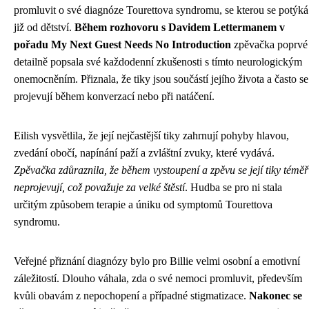
promluvit o své diagnóze Tourettova syndromu, se kterou se potýká
již od dětství.
Během rozhovoru s Davidem Lettermanem v
pořadu My Next Guest Needs No Introduction
zpěvačka poprvé
detailně popsala své každodenní zkušenosti s tímto neurologickým
onemocněním. Přiznala, že tiky jsou součástí jejího života a často se
projevují během konverzací nebo při natáčení.
Eilish vysvětlila, že její nejčastější tiky zahrnují pohyby hlavou,
zvedání obočí, napínání paží a zvláštní zvuky, které vydává.
Zpěvačka zdůraznila, že během vystoupení a zpěvu se její tiky téměř
neprojevují, což považuje za velké štěstí
. Hudba se pro ni stala
určitým způsobem terapie a úniku od symptomů Tourettova
syndromu.
Veřejné přiznání diagnózy bylo pro Billie velmi osobní a emotivní
záležitostí. Dlouho váhala, zda o své nemoci promluvit, především
kvůli obavám z nepochopení a případné stigmatizace.
Nakonec se