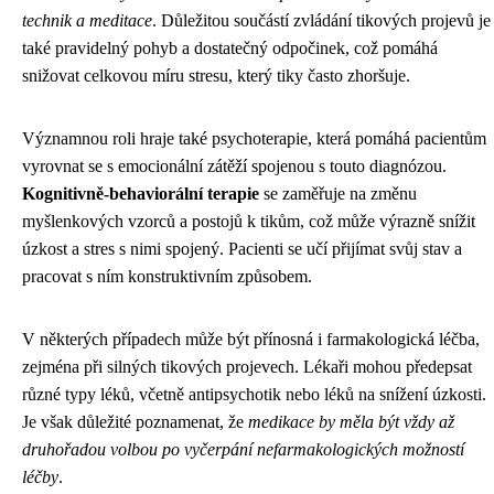
technik a meditace
. Důležitou součástí zvládání tikových projevů je
také pravidelný pohyb a dostatečný odpočinek, což pomáhá
snižovat celkovou míru stresu, který tiky často zhoršuje.
Významnou roli hraje také psychoterapie, která pomáhá pacientům
vyrovnat se s emocionální zátěží spojenou s touto diagnózou.
Kognitivně-behaviorální terapie
se zaměřuje na změnu
myšlenkových vzorců a postojů k tikům, což může výrazně snížit
úzkost a stres s nimi spojený. Pacienti se učí přijímat svůj stav a
pracovat s ním konstruktivním způsobem.
V některých případech může být přínosná i farmakologická léčba,
zejména při silných tikových projevech. Lékaři mohou předepsat
různé typy léků, včetně antipsychotik nebo léků na snížení úzkosti.
Je však důležité poznamenat, že
medikace by měla být vždy až
druhořadou volbou po vyčerpání nefarmakologických možností
léčby
.