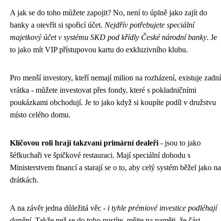
A jak se do toho můžete zapojit? No, není to úplně jako zajít do
banky a otevřít si spořicí účet.
Nejdřív potřebujete speciální
majetkový účet v systému SKD pod křídly České národní banky
. Je
to jako mít VIP přístupovou kartu do exkluzivního klubu.
Pro menší investory, kteří nemají milion na rozházení, existuje zadní
vrátka - můžete investovat přes fondy, které s pokladničními
poukázkami obchodují. Je to jako když si koupíte podíl v družstvu
místo celého domu.
Klíčovou roli hrají takzvaní primární dealeři
- jsou to jako
šéfkuchaři ve špičkové restauraci. Mají speciální dohodu s
Ministerstvem financí a starají se o to, aby celý systém běžel jako na
drátkách.
A na závěr jedna důležitá věc -
i tyhle prémiové investice podléhají
danění
. Takže než se do toho pustíte, mějte na paměti, že část