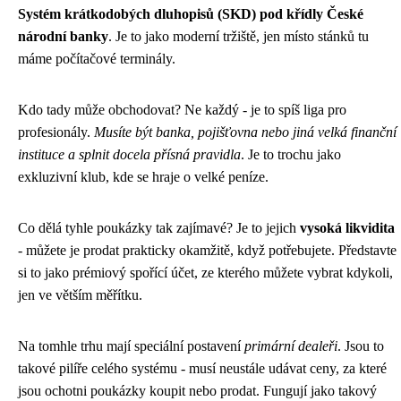
Systém krátkodobých dluhopisů (SKD) pod křídly České
národní banky
. Je to jako moderní tržiště, jen místo stánků tu
máme počítačové terminály.
Kdo tady může obchodovat? Ne každý - je to spíš liga pro
profesionály.
Musíte být banka, pojišťovna nebo jiná velká finanční
instituce a splnit docela přísná pravidla
. Je to trochu jako
exkluzivní klub, kde se hraje o velké peníze.
Co dělá tyhle poukázky tak zajímavé? Je to jejich
vysoká likvidita
- můžete je prodat prakticky okamžitě, když potřebujete. Představte
si to jako prémiový spořící účet, ze kterého můžete vybrat kdykoli,
jen ve větším měřítku.
Na tomhle trhu mají speciální postavení
primární dealeři
. Jsou to
takové pilíře celého systému - musí neustále udávat ceny, za které
jsou ochotni poukázky koupit nebo prodat. Fungují jako takový