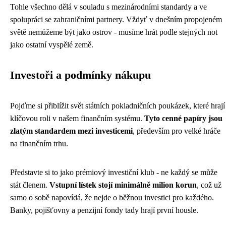
Tohle všechno dělá v souladu s mezinárodními standardy a ve
spolupráci se zahraničními partnery. Vždyť v dnešním propojeném
světě nemůžeme být jako ostrov - musíme hrát podle stejných not
jako ostatní vyspělé země.
Investoři a podmínky nákupu
Pojďme si přiblížit svět státních pokladničních poukázek, které hrají
klíčovou roli v našem finančním systému.
Tyto cenné papíry jsou
zlatým standardem mezi investicemi
, především pro velké hráče
na finančním trhu.
Představte si to jako prémiový investiční klub - ne každý se může
stát členem.
Vstupní lístek stojí minimálně milion korun
, což už
samo o sobě napovídá, že nejde o běžnou investici pro každého.
Banky, pojišťovny a penzijní fondy tady hrají první housle.