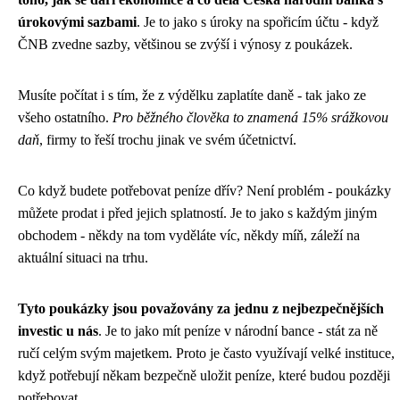
úrokovými sazbami
. Je to jako s úroky na spořicím účtu - když
ČNB zvedne sazby, většinou se zvýší i výnosy z poukázek.
Musíte počítat i s tím, že z výdělku zaplatíte daně - tak jako ze
všeho ostatního.
Pro běžného člověka to znamená 15% srážkovou
daň
, firmy to řeší trochu jinak ve svém účetnictví.
Co když budete potřebovat peníze dřív? Není problém - poukázky
můžete prodat i před jejich splatností. Je to jako s každým jiným
obchodem - někdy na tom vyděláte víc, někdy míň, záleží na
aktuální situaci na trhu.
Tyto poukázky jsou považovány za jednu z nejbezpečnějších
investic u nás
. Je to jako mít peníze v národní bance - stát za ně
ručí celým svým majetkem. Proto je často využívají velké instituce,
když potřebují někam bezpečně uložit peníze, které budou později
potřebovat.