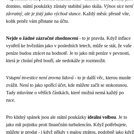
domino, státní poukázky zůstaly stabilní jako skála.
Výnos sice není
závratný, ale je jistý jako východ slunce
. Každý měsíc přesně víte,
kolik peněz vám přistane na účtu.
Nejde o žádné zázračné zhodnocení
- to je pravda. Když inflace
vystřelí ke hvězdám jako v posledních letech, může se stát, že vaše
peníze budou ztrácet na hodnotě. Je to jako mít peníze v pevnosti,
která je chrání před bouří, ale nedokáže je rozmnožit.
Vstupní investice není zrovna lidová
- to je další věc, kterou musíte
zvážit. Není to jako spořící účet, kde můžete začít se stokorunou.
Tady mluvíme o větších částkách, které možná nemá každý po
ruce.
Pro klidný spánek jsou ale státní poukázky
ideální volbou
. Je to
jako mít pojistku proti finančním turbulencím. Když potřebujete,
můžete je prodat - i když někdy s malou ztrátou, podobně jako když