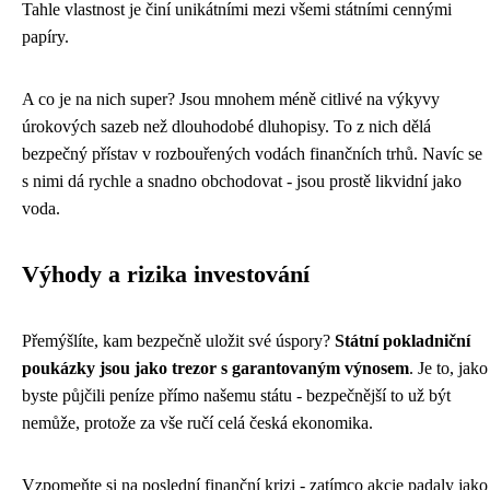
Tahle vlastnost je činí unikátními mezi všemi státními cennými
papíry.
A co je na nich super? Jsou mnohem méně citlivé na výkyvy
úrokových sazeb než dlouhodobé dluhopisy. To z nich dělá
bezpečný přístav v rozbouřených vodách finančních trhů. Navíc se
s nimi dá rychle a snadno obchodovat - jsou prostě likvidní jako
voda.
Výhody a rizika investování
Přemýšlíte, kam bezpečně uložit své úspory?
Státní pokladniční
poukázky jsou jako trezor s garantovaným výnosem
. Je to, jako
byste půjčili peníze přímo našemu státu - bezpečnější to už být
nemůže, protože za vše ručí celá česká ekonomika.
Vzpomeňte si na poslední finanční krizi - zatímco akcie padaly jako