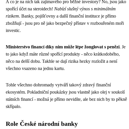
A co je na nich tak zajímavého pro běžné investory? No, jsou jako
spořící účet na steroidech!
Nabízí slušný výnos s minimálním
rizikem
. Banky, pojišťovny a další finanční instituce je přímo
zbožňují - jsou pro ně jako bezpečný přístav v rozbouřeném moři
investic.
Ministerstvo financí díky nim může lépe žonglovat s penězi
. Je
to jako když máte různé spořící produkty - něco krátkodobého,
něco na delší dobu. Takhle se dají rizika hezky rozložit a není
všechno vsazeno na jednu kartu.
Tohle všechno dohromady vytváří takový zdravý finanční
ekosystém. Pokladniční poukázky jsou vlastně jako olej v soukolí
státních financí - možná je přímo nevidíte, ale bez nich by to pěkně
skřípalo.
Role České národní banky