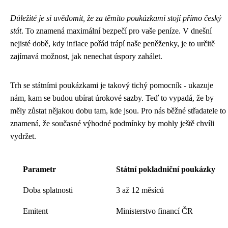
Důležité je si uvědomit, že za těmito poukázkami stojí přímo český
stát
. To znamená maximální bezpečí pro vaše peníze. V dnešní
nejisté době, kdy inflace pořád trápí naše peněženky, je to určitě
zajímavá možnost, jak nenechat úspory zahálet.
Trh se státními poukázkami je takový tichý pomocník - ukazuje
nám, kam se budou ubírat úrokové sazby. Teď to vypadá, že by
měly zůstat nějakou dobu tam, kde jsou. Pro nás běžné střadatele to
znamená, že současné výhodné podmínky by mohly ještě chvíli
vydržet.
Parametr
Státní pokladniční poukázky
Doba splatnosti
3 až 12 měsíců
Emitent
Ministerstvo financí ČR