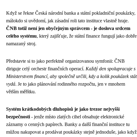
Když se řekne Česká národní banka a státní pokladniční poukázky,
málokdo si uvědomí, jak zásadní roli tato instituce vlastně hraje.
ČNB totiž není jen obyčejným správcem - je doslova srdcem
celého systému
, který zajišťuje, že státní finance fungují jako dobře
namazaný stroj.
Představte si to jako perfektně organizovanou symfonii: ČNB
diriguje celý orchestr finančních operací.
Každý den spolupracuje s
Ministerstvem financí, aby společně určili, kdy a kolik poukázek stát
vydá
. Je to jako plánování rodinného rozpočtu, jen v mnohem
větším měřítku.
Systém krátkodobých dluhopisů je jako trezor nejvyšší
bezpečnosti
- jenže místo zlatých cihel obsahuje elektronické
záznamy o cenných papírech. Banky a další finanční instituce tu
můžou nakupovat a prodávat poukázky stejně jednoduše, jako když