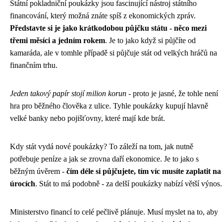
Státní pokladniční poukázky jsou fascinující nástroj státního
financování, který možná znáte spíš z ekonomických zpráv.
Představte si je jako krátkodobou půjčku státu - něco mezi
třemi měsíci a jedním rokem
. Je to jako když si půjčíte od
kamaráda, ale v tomhle případě si půjčuje stát od velkých hráčů na
finančním trhu.
Jeden takový papír stojí milion korun
- proto je jasné, že tohle není
hra pro běžného člověka z ulice. Tyhle poukázky kupují hlavně
velké banky nebo pojišťovny, které mají kde brát.
Kdy stát vydá nové poukázky? To záleží na tom, jak nutně
potřebuje peníze a jak se zrovna daří ekonomice. Je to jako s
běžným úvěrem -
čím déle si půjčujete, tím víc musíte zaplatit na
úrocích
. Stát to má podobně - za delší poukázky nabízí větší výnos.
Ministerstvo financí to celé pečlivě plánuje. Musí myslet na to, aby