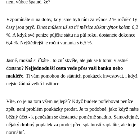
není vůbec špatné, že?
Vzpomínáte si na doby, kdy jsme byli rádi za výnos 2 % ročně? Ty
časy jsou pryč.
Dnes můžete už za tři měsíce získat výnos kolem 6,2
%
. A když své peníze půjčíte státu na půl roku, dostanete dokonce
6,4 %. Nejštědřejší je roční varianta s 6,5 %.
Jasně, možná si říkáte - to zní skvěle, ale jak se k tomu vlastně
dostanu?
Nejjednodušší cesta vede přes vaši banku nebo
makléře
. Ti vám pomohou do státních poukázek investovat, i když
nejste žádná velká instituce.
Víte, co je na tom všem nejlepší? Když budete potřebovat peníze
zpět, není problém poukázky prodat. Je to podobné, jako když máte
běžný účet - k penězům se dostanete poměrně snadno. Samozřejmě,
nějaký drobný poplatek za prodej před splatností zaplatíte, ale to je
normální.