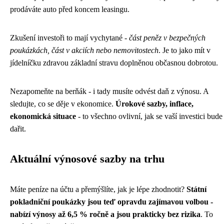
prodáváte auto před koncem leasingu.
Zkušení investoři to mají vychytané -
část peněz v bezpečných
poukázkách, část v akciích nebo nemovitostech
. Je to jako mít v
jídelníčku zdravou základní stravu doplněnou občasnou dobrotou.
Nezapomeňte na berňák - i tady musíte odvést daň z výnosu. A
sledujte, co se děje v ekonomice.
Úrokové sazby, inflace,
ekonomická situace
- to všechno ovlivní, jak se vaší investici bude
dařit.
Aktuální výnosové sazby na trhu
Máte peníze na účtu a přemýšlíte, jak je lépe zhodnotit?
Státní
pokladniční poukázky jsou teď opravdu zajímavou volbou -
nabízí výnosy až 6,5 % ročně a jsou prakticky bez rizika
. To