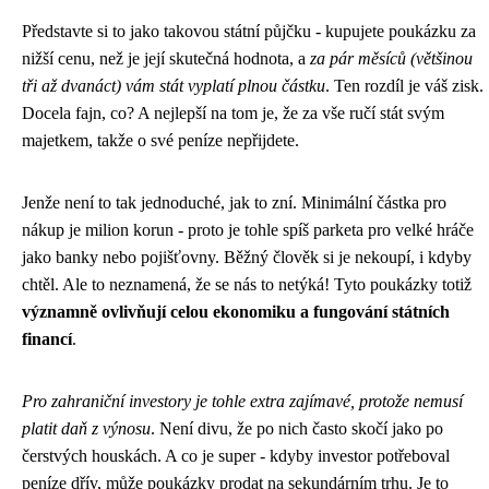
Představte si to jako takovou státní půjčku - kupujete poukázku za
nižší cenu, než je její skutečná hodnota, a
za pár měsíců (většinou
tři až dvanáct) vám stát vyplatí plnou částku
. Ten rozdíl je váš zisk.
Docela fajn, co? A nejlepší na tom je, že za vše ručí stát svým
majetkem, takže o své peníze nepřijdete.
Jenže není to tak jednoduché, jak to zní. Minimální částka pro
nákup je milion korun - proto je tohle spíš parketa pro velké hráče
jako banky nebo pojišťovny. Běžný člověk si je nekoupí, i kdyby
chtěl. Ale to neznamená, že se nás to netýká! Tyto poukázky totiž
významně ovlivňují celou ekonomiku a fungování státních
financí
.
Pro zahraniční investory je tohle extra zajímavé, protože nemusí
platit daň z výnosu
. Není divu, že po nich často skočí jako po
čerstvých houskách. A co je super - kdyby investor potřeboval
peníze dřív, může poukázky prodat na sekundárním trhu. Je to