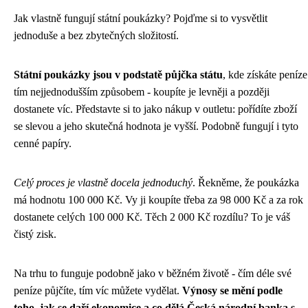
Jak vlastně fungují státní poukázky? Pojďme si to vysvětlit
jednoduše a bez zbytečných složitostí.
Státní poukázky jsou v podstatě půjčka státu
, kde získáte peníze
tím nejjednodušším způsobem - koupíte je levněji a později
dostanete víc. Představte si to jako nákup v outletu: pořídíte zboží
se slevou a jeho skutečná hodnota je vyšší. Podobně fungují i tyto
cenné papíry.
Celý proces je vlastně docela jednoduchý
. Řekněme, že poukázka
má hodnotu 100 000 Kč. Vy ji koupíte třeba za 98 000 Kč a za rok
dostanete celých 100 000 Kč. Těch 2 000 Kč rozdílu? To je váš
čistý zisk.
Na trhu to funguje podobně jako v běžném životě - čím déle své
peníze půjčíte, tím víc můžete vydělat.
Výnosy se mění podle
toho, jak se daří ekonomice a co dělá Česká národní banka s