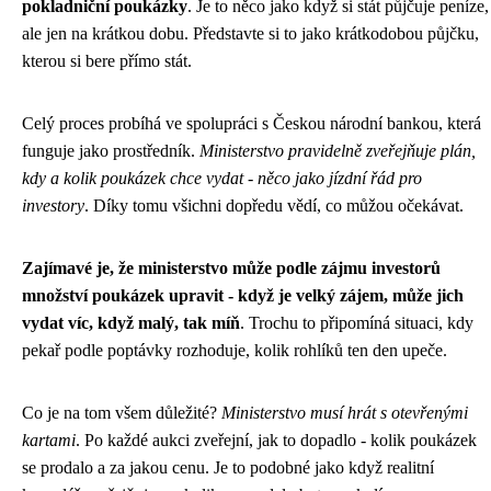
pokladniční poukázky
. Je to něco jako když si stát půjčuje peníze,
ale jen na krátkou dobu. Představte si to jako krátkodobou půjčku,
kterou si bere přímo stát.
Celý proces probíhá ve spolupráci s Českou národní bankou, která
funguje jako prostředník.
Ministerstvo pravidelně zveřejňuje plán,
kdy a kolik poukázek chce vydat - něco jako jízdní řád pro
investory
. Díky tomu všichni dopředu vědí, co můžou očekávat.
Zajímavé je, že ministerstvo může podle zájmu investorů
množství poukázek upravit - když je velký zájem, může jich
vydat víc, když malý, tak míň
. Trochu to připomíná situaci, kdy
pekař podle poptávky rozhoduje, kolik rohlíků ten den upeče.
Co je na tom všem důležité?
Ministerstvo musí hrát s otevřenými
kartami
. Po každé aukci zveřejní, jak to dopadlo - kolik poukázek
se prodalo a za jakou cenu. Je to podobné jako když realitní