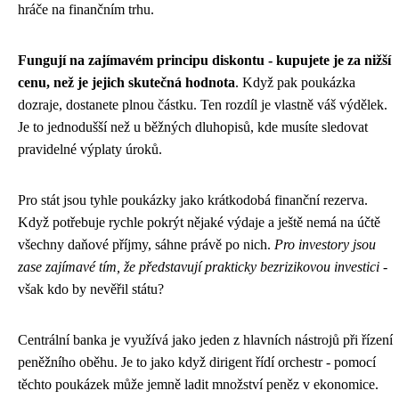
hráče na finančním trhu.
Fungují na zajímavém principu diskontu - kupujete je za nižší
cenu, než je jejich skutečná hodnota
. Když pak poukázka
dozraje, dostanete plnou částku. Ten rozdíl je vlastně váš výdělek.
Je to jednodušší než u běžných dluhopisů, kde musíte sledovat
pravidelné výplaty úroků.
Pro stát jsou tyhle poukázky jako krátkodobá finanční rezerva.
Když potřebuje rychle pokrýt nějaké výdaje a ještě nemá na účtě
všechny daňové příjmy, sáhne právě po nich.
Pro investory jsou
zase zajímavé tím, že představují prakticky bezrizikovou investici
-
však kdo by nevěřil státu?
Centrální banka je využívá jako jeden z hlavních nástrojů při řízení
peněžního oběhu. Je to jako když dirigent řídí orchestr - pomocí
těchto poukázek může jemně ladit množství peněz v ekonomice.