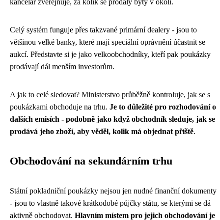
kancelář zveřejňuje, za kolik se prodaly byty v okolí.
Celý systém funguje přes takzvané primární dealery - jsou to
většinou velké banky, které mají speciální oprávnění účastnit se
aukcí. Představte si je jako velkoobchodníky, kteří pak poukázky
prodávají dál menším investorům.
A jak to celé sledovat? Ministerstvo průběžně kontroluje, jak se s
poukázkami obchoduje na trhu.
Je to důležité pro rozhodování o
dalších emisích - podobně jako když obchodník sleduje, jak se
prodává jeho zboží, aby věděl, kolik má objednat příště
.
Obchodování na sekundárním trhu
Státní pokladniční poukázky nejsou jen nudné finanční dokumenty
- jsou to vlastně takové krátkodobé půjčky státu, se kterými se dá
aktivně obchodovat.
Hlavním místem pro jejich obchodování je