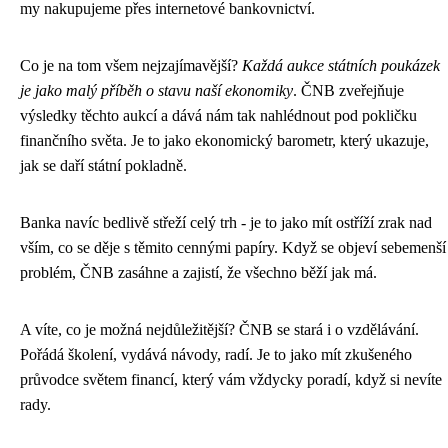
my nakupujeme přes internetové bankovnictví.
Co je na tom všem nejzajímavější?
Každá aukce státních poukázek
je jako malý příběh o stavu naší ekonomiky
. ČNB zveřejňuje
výsledky těchto aukcí a dává nám tak nahlédnout pod pokličku
finančního světa. Je to jako ekonomický barometr, který ukazuje,
jak se daří státní pokladně.
Banka navíc bedlivě střeží celý trh - je to jako mít ostříží zrak nad
vším, co se děje s těmito cennými papíry. Když se objeví sebemenší
problém, ČNB zasáhne a zajistí, že všechno běží jak má.
A víte, co je možná nejdůležitější? ČNB se stará i o vzdělávání.
Pořádá školení, vydává návody, radí. Je to jako mít zkušeného
průvodce světem financí, který vám vždycky poradí, když si nevíte
rady.