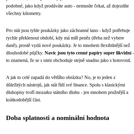
podobné, jako když prodáváte auto - nemusíte čekat, až dojezdíte
všechny kilometry.
Pro stát jsou tyhle poukázky jako záchranné lano - když potřebuje
rychle překlenout období, kdy má míň peněz (třeba než vybere
daně), prostě vydá nové poukázky. Je to mnohem flexibilnější než
dlouhodobé půjčky.
Navíc jsou tyto cenné papíry super likvidní
-
to znamená, že se s nimi obchoduje stejně snadno jako s hotovostí.
A jak to celé zapadá do většího obrázku? No, je to jeden z
důležitých nástrojů, jak stát řídí své finance. Spolu s klasickými
dluhopisy tvoří mozaiku státního dluhu - jen mnohem pružnější a
krátkodobější část.
Doba splatnosti a nominální hodnota