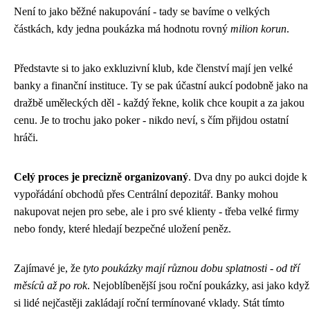
Není to jako běžné nakupování - tady se bavíme o velkých
částkách, kdy jedna poukázka má hodnotu rovný
milion korun
.
Představte si to jako exkluzivní klub, kde členství mají jen velké
banky a finanční instituce. Ty se pak účastní aukcí podobně jako na
dražbě uměleckých děl - každý řekne, kolik chce koupit a za jakou
cenu. Je to trochu jako poker - nikdo neví, s čím přijdou ostatní
hráči.
Celý proces je precizně organizovaný
. Dva dny po aukci dojde k
vypořádání obchodů přes Centrální depozitář. Banky mohou
nakupovat nejen pro sebe, ale i pro své klienty - třeba velké firmy
nebo fondy, které hledají bezpečné uložení peněz.
Zajímavé je, že
tyto poukázky mají různou dobu splatnosti - od tří
měsíců až po rok
. Nejoblíbenější jsou roční poukázky, asi jako když
si lidé nejčastěji zakládají roční termínované vklady. Stát tímto