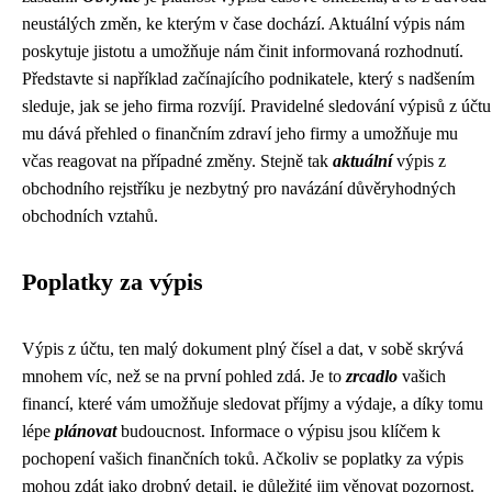
neustálých změn, ke kterým v čase dochází. Aktuální výpis nám
poskytuje jistotu a umožňuje nám činit informovaná rozhodnutí.
Představte si například začínajícího podnikatele, který s nadšením
sleduje, jak se jeho firma rozvíjí. Pravidelné sledování výpisů z účtu
mu dává přehled o finančním zdraví jeho firmy a umožňuje mu
včas reagovat na případné změny. Stejně tak
aktuální
výpis z
obchodního rejstříku je nezbytný pro navázání důvěryhodných
obchodních vztahů.
Poplatky za výpis
Výpis z účtu, ten malý dokument plný čísel a dat, v sobě skrývá
mnohem víc, než se na první pohled zdá. Je to
zrcadlo
vašich
financí, které vám umožňuje sledovat příjmy a výdaje, a díky tomu
lépe
plánovat
budoucnost. Informace o výpisu jsou klíčem k
pochopení vašich finančních toků. Ačkoliv se poplatky za výpis
mohou zdát jako drobný detail, je důležité jim věnovat pozornost.