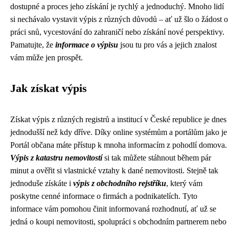
dostupné a proces jeho získání je rychlý a jednoduchý. Mnoho lidí
si nechávalo vystavit výpis z různých důvodů – ať už šlo o žádost o
práci snů, vycestování do zahraničí nebo získání nové perspektivy.
Pamatujte, že
informace o výpisu
jsou tu pro vás a jejich znalost
vám může jen prospět.
Jak získat výpis
Získat výpis z různých registrů a institucí v České republice je dnes
jednodušší než kdy dříve. Díky online systémům a portálům jako je
Portál občana máte přístup k mnoha informacím z pohodlí domova.
Výpis z katastru nemovitostí
si tak můžete stáhnout během pár
minut a ověřit si vlastnické vztahy k dané nemovitosti. Stejně tak
jednoduše získáte i
výpis z obchodního rejstříku
, který vám
poskytne cenné informace o firmách a podnikatelích. Tyto
informace vám pomohou činit informovaná rozhodnutí, ať už se
jedná o koupi nemovitosti, spolupráci s obchodním partnerem nebo