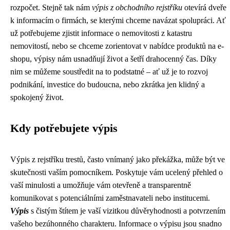
rozpočet. Stejně tak nám
výpis z obchodního rejstříku
otevírá dveře
k informacím o firmách, se kterými chceme navázat spolupráci. Ať
už potřebujeme zjistit informace o nemovitosti z katastru
nemovitostí, nebo se chceme zorientovat v nabídce produktů na e-
shopu, výpisy nám usnadňují život a šetří drahocenný čas. Díky
nim se můžeme soustředit na to podstatné – ať už je to rozvoj
podnikání, investice do budoucna, nebo zkrátka jen klidný a
spokojený život.
Kdy potřebujete výpis
Výpis z rejstříku trestů, často vnímaný jako překážka, může být ve
skutečnosti vaším pomocníkem. Poskytuje vám ucelený přehled o
vaší minulosti a umožňuje vám otevřeně a transparentně
komunikovat s potenciálními zaměstnavateli nebo institucemi.
Výpis
s čistým štítem je vaší vizitkou důvěryhodnosti a potvrzením
vašeho bezúhonného charakteru. Informace o výpisu jsou snadno