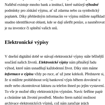
Naštěstí existuje mnoho bank a institucí, které nabízejí
výhodné
podmínky pro získání výpisu, ať už zdarma nebo za symbolický
poplatek. Díky přehledným informacím ve výpisu můžete například
snadno identifikovat oblasti, kde se dají ušetřit peníze, a nasměrovat
je na investice či splnění vašich snů.
Elektronické výpisy
V dnešní digitální době se stávají elektronické výpisy stále běžnější
součástí našich životů.
Elektronické výpisy
nám přinášejí řadu
výhod, které nám usnadňují každodenní život. Díky nim máme
informace o výpisu
vždy po ruce, ať už jsme kdekoli. Představte si,
že si můžete prohlédnout svůj bankovní výpis během dovolené u
moře nebo zkontrolovat fakturu za telefon ihned po jejím vystavení.
To vše je možné díky elektronickým výpisům. Navíc šetříme papír
a chráníme tak životní prostředí. Mnoho firem nabízí možnost
archivace elektronických výpisů, což nám zaručuje jejich