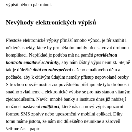
výpisů během pár minut.
Nevýhody elektronických výpisů
Přestože elektronické výpisy přináší mnoho výhod, je fér zmínit i
některé aspekty, které by pro někoho mohly představovat drobnou
komplikaci. Například je potřeba mít na paměti
pravidelnou
kontrolu emailové schránky
, aby nám žádný výpis neunikl. Stejně
tak je důležité
dbát na zabezpečení
našeho emailového účtu a
počítače, aby k citlivým údajům neměly přístup nepovolané osoby.
S trochou obezřetnosti a zodpovědného přístupu ale tyto drobnosti
snadno zvládneme a elektronické výpisy se pro nás stanou vítaným
zjednodušením. Navíc, mnohé banky a instituce dnes již nabízejí
možnost nastavení
notifikací
, které nás na nový výpis upozorní
formou SMS zprávy nebo upozornění v mobilní aplikaci. Díky
tomu máme jistotu, že nám nic důležitého neunikne a zároveň
šetříme čas i papír.