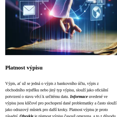
Platnost výpisu
Výpis, ať už se jedná o výpis z bankovního účtu, výpis z
obchodního rejstříku nebo jiný typ výpisu, slouží jako oficiální
potvrzení o stavu věcí k určitému datu.
Informace
uvedené ve
výpisu jsou klíčové pro pochopení dané problematiky a často slouží
jako odrazový můstek pro další kroky. Platnost výpisu je proto
zásadní.
Obvykle
je platnost výpisu časově omezena, a to z důvodu