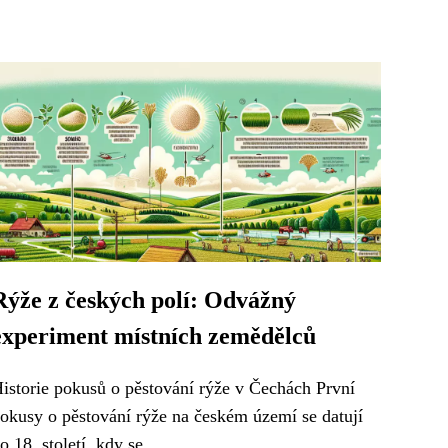
Rýže z českých polí: Odvážný
experiment místních zemědělců
istorie pokusů o pěstování rýže v Čechách První
okusy o pěstování rýže na českém území se datují
o 18. století, kdy se...