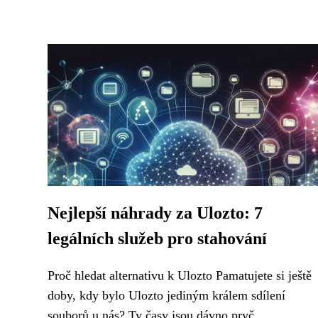
Nejlepší náhrady za Ulozto: 7
legálních služeb pro stahování
Proč hledat alternativu k Ulozto Pamatujete si ještě
doby, kdy bylo Ulozto jediným králem sdílení
souborů u nás? Ty časy jsou dávno pryč....