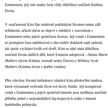
Eminemem, její role matky byla vždy důležitou součástí Hailiina
života.
V současnosti Kim žije relativně poklidným životem mimo záři
reflektorů, ačkoli občas se objeví v médiích v souvislosti s
Eminemem nebo jejich společnou dcerou. Její vztah s Eminemem
se postupem času stabilizoval a oba rodiče dokázali najít způsob,
jak spolu vycházet kvůli své dceři. Kim se také stala důležitou
součástí života dalších dětí, které Eminem adoptoval -
Alaina Marie
Mathers
(dcera Kiminy zesnulé sestry Dawn) a
Whitney Scott
Mathers
(Kimina dcera z jiného vztahu).
Přes všechny životní turbulence zůstává Kim především matkou,
která významně ovlivnila život své dcery Hailie. Její komplexní
vztah s Eminemem a jejich společná historie jsou nedílnou součástí
příběhu jedné z nejznámějších hip-hopových rodin v historii
hudebního průmyslu.