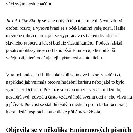
vůči svým posluchačům.
Just A Little Shady
se také dotýká témat jako je duševní zdraví,
osobní rozvoj a vyrovnávání se s očekáváními veřejnosti. Hailie
otevřeně mluví o tom, jak se vypořádává s tlakem být dcerou
slavného rappera a jak si buduje vlastní kariéru. Podcast získal
pozitivní ohlasy nejen od fanoušků Eminema, ale i od širší
veřejnosti, která oceňuje její upřímnost a autenticitu.
V rámci podcastu Hailie také sdílí zajímavé historky z dětství,
například jak vnímala otcovu hudební kariéru nebo jaké to bylo
vyrůstat v Detroitu. Přestože se snaží udržet si vlastní identitu,
nezapírá svůj původ a často vzdává hold svému otci a jeho vlivu na
její život. Podcast se stal důležitým médiem pro mladou generaci,
která hledá inspiraci a autentické příběhy ze života.
Objevila se v několika Eminemových písních