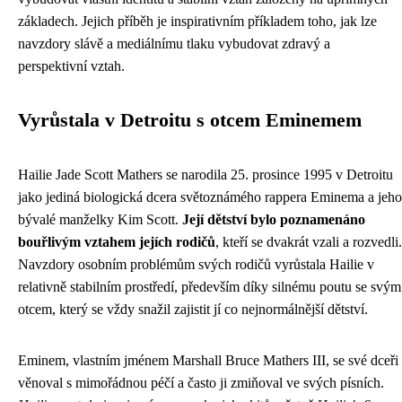
základech. Jejich příběh je inspirativním příkladem toho, jak lze
navzdory slávě a mediálnímu tlaku vybudovat zdravý a
perspektivní vztah.
Vyrůstala v Detroitu s otcem Eminemem
Hailie Jade Scott Mathers se narodila 25. prosince 1995 v Detroitu
jako jediná biologická dcera světoznámého rappera Eminema a jeho
bývalé manželky Kim Scott.
Její dětství bylo poznamenáno
bouřlivým vztahem jejích rodičů
, kteří se dvakrát vzali a rozvedli.
Navzdory osobním problémům svých rodičů vyrůstala Hailie v
relativně stabilním prostředí, především díky silnému poutu se svým
otcem, který se vždy snažil zajistit jí co nejnormálnější dětství.
Eminem, vlastním jménem Marshall Bruce Mathers III, se své dceři
věnoval s mimořádnou péčí a často ji zmiňoval ve svých písních.