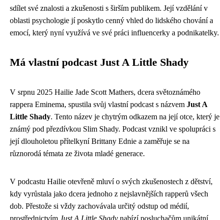
sdílet své znalosti a zkušenosti s širším publikem. Její vzdělání v
oblasti psychologie jí poskytlo cenný vhled do lidského chování a
emocí, který nyní využívá ve své práci influencerky a podnikatelky.
Má vlastní podcast Just A Little Shady
V srpnu 2025 Hailie Jade Scott Mathers, dcera světoznámého
rappera Eminema, spustila svůj vlastní podcast s názvem
Just A
Little Shady
. Tento název je chytrým odkazem na její otce, který je
známý pod přezdívkou Slim Shady. Podcast vznikl ve spolupráci s
její dlouholetou přítelkyní Brittany Ednie a zaměřuje se na
různorodá témata ze života mladé generace.
V podcastu Hailie otevřeně mluví o svých zkušenostech z dětství,
kdy vyrůstala jako dcera jednoho z nejslavnějších rapperů všech
dob. Přestože si vždy zachovávala určitý odstup od médií,
prostřednictvím
Just A Little Shady
nabízí posluchačům unikátní