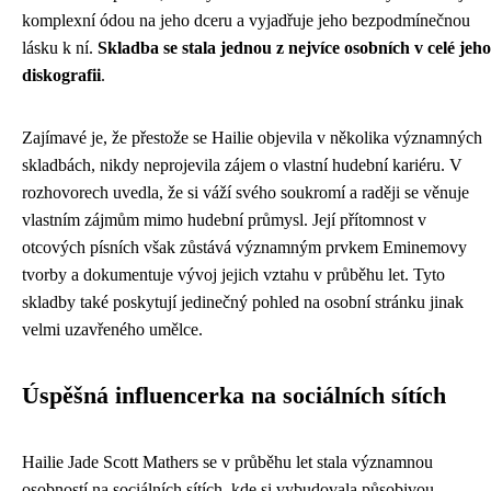
komplexní ódou na jeho dceru a vyjadřuje jeho bezpodmínečnou
lásku k ní.
Skladba se stala jednou z nejvíce osobních v celé jeho
diskografii
.
Zajímavé je, že přestože se Hailie objevila v několika významných
skladbách, nikdy neprojevila zájem o vlastní hudební kariéru. V
rozhovorech uvedla, že si váží svého soukromí a raději se věnuje
vlastním zájmům mimo hudební průmysl. Její přítomnost v
otcových písních však zůstává významným prvkem Eminemovy
tvorby a dokumentuje vývoj jejich vztahu v průběhu let. Tyto
skladby také poskytují jedinečný pohled na osobní stránku jinak
velmi uzavřeného umělce.
Úspěšná influencerka na sociálních sítích
Hailie Jade Scott Mathers se v průběhu let stala významnou
osobností na sociálních sítích, kde si vybudovala působivou