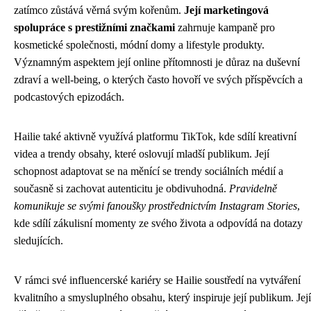
zatímco zůstává věrná svým kořenům.
Její marketingová
spolupráce s prestižními značkami
zahrnuje kampaně pro
kosmetické společnosti, módní domy a lifestyle produkty.
Významným aspektem její online přítomnosti je důraz na duševní
zdraví a well-being, o kterých často hovoří ve svých příspěvcích a
podcastových epizodách.
Hailie také aktivně využívá platformu TikTok, kde sdílí kreativní
videa a trendy obsahy, které oslovují mladší publikum. Její
schopnost adaptovat se na měnící se trendy sociálních médií a
současně si zachovat autenticitu je obdivuhodná.
Pravidelně
komunikuje se svými fanoušky prostřednictvím Instagram Stories
,
kde sdílí zákulisní momenty ze svého života a odpovídá na dotazy
sledujících.
V rámci své influencerské kariéry se Hailie soustředí na vytváření
kvalitního a smysluplného obsahu, který inspiruje její publikum. Její