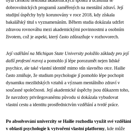
byla členkou několika akademických spolků a účastnila se
dobrovolnických programů zaměřených na mentální zdraví. Její
studijní úspěchy byly korunovány v roce 2018, kdy získala
bakalářský titul s vyznamenáním. Během studia dokázala udržet
zdravou rovnováhu mezi akademickými povinnostmi a osobním
životem, což je aspekt, který často zdůrazňuje v rozhovorech.
Její vzdělání na Michigan State University položilo základy pro její
další profesní rozvoj
a pomohlo jí lépe porozumět nejen lidské
psychice, ale také vlastní identitě mimo stín slavného otce. Hailie
často zmiňuje, že studium psychologie jí pomohlo lépe pochopit
dynamiku mezilidských vztahů a význam mentálního zdraví v
současné společnosti. Její akademické úspěchy jsou důkazem toho,
že navzdory privilegovanému původu si dokázala vybudovat
vlastní cestu a identitu prostřednictvím vzdělání a tvrdé práce.
Po absolvování univerzity se Hailie rozhodla využít své vzdělání
v oblasti psychologie k vytvoření vlastní platformy
, kde může