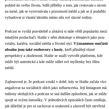
pohled do svého života. Sdílí příběhy o tom, jak cestovala s otcem
na turné, jak se vyrovnávala s pozorností médií a jak se jí podařilo
vybudovat si vlastní identitu mimo stín své slavné rodiny.
Podcast se vysílá pravidelně a získává si stále větší popularitu mezi
mladými posluchači. Hailie v něm diskutuje o tématech jako jsou
vztahy, kariéra, sociální média a životní styl.
Významnou součástí
obsahu jsou také rozhovory s hosty
, kteří přinášejí různé
perspektivy a zkušenosti. Hailie se snaží vytvořit platformu, kde
může být autentická a kde může sdílet své myšlenky bez filtru
médií.
Zajímavostí je, že podcast vznikl v době, kdy se Hailie začala více
angažovat na sociálních sítích jako influencerka. Její Instagram má
miliony sledujících a podcast se stal dalším způsobem, jak se může
spojit se svými fanoušky. V jednotlivých epizodách často zmiňuje,
jak důležité je pro ni zachovat si soukromí a zároveň být otevřená