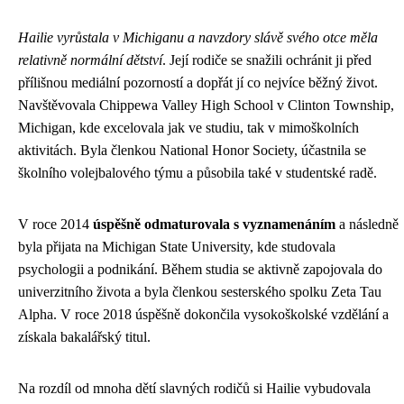
Hailie vyrůstala v Michiganu a navzdory slávě svého otce měla
relativně normální dětství
. Její rodiče se snažili ochránit ji před
přílišnou mediální pozorností a dopřát jí co nejvíce běžný život.
Navštěvovala Chippewa Valley High School v Clinton Township,
Michigan, kde excelovala jak ve studiu, tak v mimoškolních
aktivitách. Byla členkou National Honor Society, účastnila se
školního volejbalového týmu a působila také v studentské radě.
V roce 2014
úspěšně odmaturovala s vyznamenáním
a následně
byla přijata na Michigan State University, kde studovala
psychologii a podnikání. Během studia se aktivně zapojovala do
univerzitního života a byla členkou sesterského spolku Zeta Tau
Alpha. V roce 2018 úspěšně dokončila vysokoškolské vzdělání a
získala bakalářský titul.
Na rozdíl od mnoha dětí slavných rodičů si Hailie vybudovala