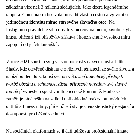
základnu více než 3 milionů sledujících. Jako dcera legendárního
rappera Eminema se dokázala prosadit vlastní cestou a vytvořit si
jedinečnou identitu mimo stín svého slavného otce
. Na
Instagramu pravidelně sdílí obsah zaměřený na módu, životní styl a
krásu, přičemž její příspěvky získávají konzistentně vysokou míru
zapojení od jejích fanoušků.
V roce 2021 spustila svůj vlastní podcast s názvem Just a Little
Shady, kde otevřeně diskutuje o různých tématech ze svého života a
nabízí pohled do zákulisí svého světa.
Její autentický přístup k
tvorbě obsahu a schopnost zůstat přirozená navzdory své slavné
rodině
jí vynesly respekt v influencerské komunitě. Hailie se
zaměřuje především na sdílení tipů ohledně make-upu, módních
outfitů a fitness rutiny, přičemž její styl je charakteristický elegancí a
dostupností pro běžné sledující.
Na sociálních platformách se jí daří udržovat profesionální image,