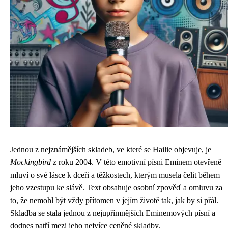
Jednou z nejznámějších skladeb, ve které se Hailie objevuje, je
Mockingbird
z roku 2004. V této emotivní písni Eminem otevřeně
mluví o své lásce k dceři a těžkostech, kterým musela čelit během
jeho vzestupu ke slávě. Text obsahuje osobní zpověď a omluvu za
to, že nemohl být vždy přítomen v jejím životě tak, jak by si přál.
Skladba se stala jednou z nejupřímnějších Eminemových písní a
dodnes patří mezi jeho nejvíce ceněné skladby.