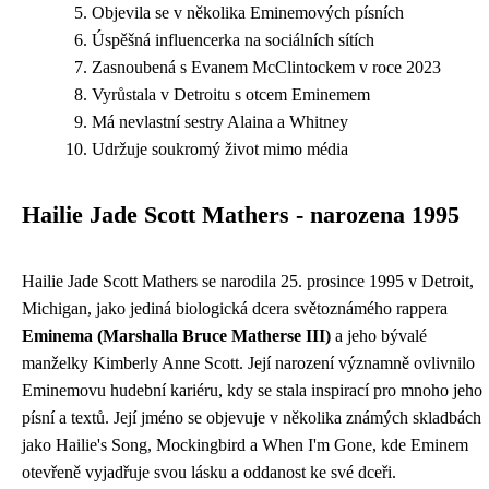
Objevila se v několika Eminemových písních
Úspěšná influencerka na sociálních sítích
Zasnoubená s Evanem McClintockem v roce 2023
Vyrůstala v Detroitu s otcem Eminemem
Má nevlastní sestry Alaina a Whitney
Udržuje soukromý život mimo média
Hailie Jade Scott Mathers - narozena 1995
Hailie Jade Scott Mathers se narodila 25. prosince 1995 v Detroit,
Michigan, jako jediná biologická dcera světoznámého rappera
Eminema (Marshalla Bruce Matherse III)
a jeho bývalé
manželky Kimberly Anne Scott. Její narození významně ovlivnilo
Eminemovu hudební kariéru, kdy se stala inspirací pro mnoho jeho
písní a textů. Její jméno se objevuje v několika známých skladbách
jako Hailie's Song, Mockingbird a When I'm Gone, kde Eminem
otevřeně vyjadřuje svou lásku a oddanost ke své dceři.