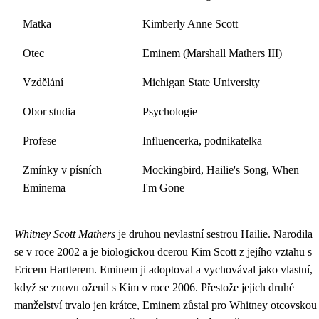
Matka
Kimberly Anne Scott
Otec
Eminem (Marshall Mathers III)
Vzdělání
Michigan State University
Obor studia
Psychologie
Profese
Influencerka, podnikatelka
Zmínky v písních
Mockingbird, Hailie's Song, When
Eminema
I'm Gone
Whitney Scott Mathers
je druhou nevlastní sestrou Hailie. Narodila
se v roce 2002 a je biologickou dcerou Kim Scott z jejího vztahu s
Ericem Hartterem. Eminem ji adoptoval a vychovával jako vlastní,
když se znovu oženil s Kim v roce 2006. Přestože jejich druhé
manželství trvalo jen krátce, Eminem zůstal pro Whitney otcovskou