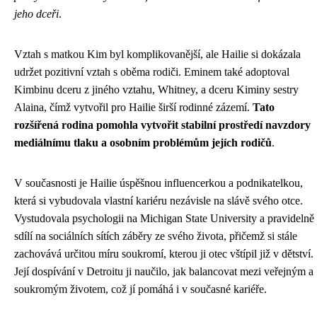
jeho dceři
.
Vztah s matkou Kim byl komplikovanější, ale Hailie si dokázala
udržet pozitivní vztah s oběma rodiči. Eminem také adoptoval
Kimbinu dceru z jiného vztahu, Whitney, a dceru Kiminy sestry
Alaina, čímž vytvořil pro Hailie širší rodinné zázemí.
Tato
rozšířená rodina pomohla vytvořit stabilní prostředí navzdory
mediálnímu tlaku a osobním problémům jejích rodičů
.
V současnosti je Hailie úspěšnou influencerkou a podnikatelkou,
která si vybudovala vlastní kariéru nezávisle na slávě svého otce.
Vystudovala psychologii na Michigan State University a pravidelně
sdílí na sociálních sítích záběry ze svého života, přičemž si stále
zachovává určitou míru soukromí, kterou ji otec vštípil již v dětství.
Její dospívání v Detroitu ji naučilo, jak balancovat mezi veřejným a
soukromým životem, což jí pomáhá i v současné kariéře.