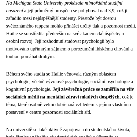
Na Michigan State University prokázala mimořádné studijní
nasazení
a její průměrný prospěch se pohyboval nad 3,9, což ji
zařadilo mezi nejúspěšnější studenty. Přestože být dcerou
světoznámého rappera mohlo přinášet určitý tlak a pozornost médií,
Hailie se soustředila především na své akademické úspěchy a
osobní rozvoj. Její rozhodnutí studovat psychologii bylo
motivováno upřímným zájmem o porozumění lidskému chování a
touhou pomáhat druhým.
Během svého studia se Hailie věnovala různým oblastem
psychologie, včetně vývojové psychologie, sociální psychologie a
kognitivní psychologie.
Její závěrečná práce se zaměřila na vliv
sociálních médií na mentální zdraví mladých dospělých
, což je
téma, které osobně velmi dobře zná vzhledem k jejímu vlastnímu
postavení v centru pozornosti sociálních sítí.
Na univerzitě se také aktivně zapojovala do studentského života,