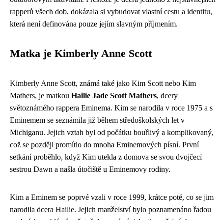
rapperů všech dob, dokázala si vybudovat vlastní cestu a identitu,
která není definována pouze jejím slavným příjmením.
Matka je Kimberly Anne Scott
Kimberly Anne Scott, známá také jako Kim Scott nebo Kim
Mathers, je matkou
Hailie Jade Scott Mathers
, dcery
světoznámého rappera Eminema. Kim se narodila v roce 1975 a s
Eminemem se seznámila již během středoškolských let v
Michiganu. Jejich vztah byl od počátku bouřlivý a komplikovaný,
což se později promítlo do mnoha Eminemových písní. První
setkání proběhlo, když Kim utekla z domova se svou dvojčecí
sestrou Dawn a našla útočiště u Eminemovy rodiny.
Kim a Eminem se poprvé vzali v roce 1999, krátce poté, co se jim
narodila dcera Hailie. Jejich manželství bylo poznamenáno řadou