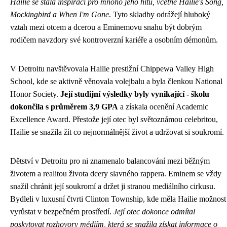
Hailie se stala inspirací pro mnoho jeho hitů, včetně Hailie's Song,
Mockingbird a When I'm Gone
. Tyto skladby odrážejí hluboký
vztah mezi otcem a dcerou a Eminemovu snahu být dobrým
rodičem navzdory své kontroverzní kariéře a osobním démonům.
V Detroitu navštěvovala Hailie prestižní Chippewa Valley High
School, kde se aktivně věnovala volejbalu a byla členkou National
Honor Society.
Její studijní výsledky byly vynikající - školu
dokončila s průměrem 3,9 GPA
a získala ocenění Academic
Excellence Award. Přestože její otec byl světoznámou celebritou,
Hailie se snažila žít co nejnormálnější život a udržovat si soukromí.
Dětství v Detroitu pro ni znamenalo balancování mezi běžným
životem a realitou života dcery slavného rappera. Eminem se vždy
snažil chránit její soukromí a držet ji stranou mediálního cirkusu.
Bydleli v luxusní čtvrti Clinton Township, kde měla Hailie možnost
vyrůstat v bezpečném prostředí.
Její otec dokonce odmítal
poskytovat rozhovory médiím, která se snažila získat informace o