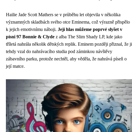
Hailie Jade Scott Mathers se v průběhu let objevila v několika
významných skladbách svého otce Eminema, což výrazně přispělo
k jejich emotivnímu náboji.
Její hlas můžeme poprvé slyšet v
písni 97 Bonnie & Clyde
z alba The Slim Shady LP, kde jako
tříletá nahrála několik dětských replik. Eminem později přiznal, že ji
tehdy vzal do nahrávacího studia pod záminkou návštěvy
zábavního parku, protože nechtěl, aby věděla, že nahrává píseň o
její matce.