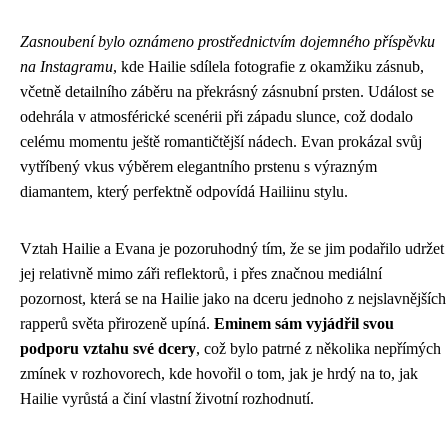
Zasnoubení bylo oznámeno prostřednictvím dojemného příspěvku
na Instagramu
, kde Hailie sdílela fotografie z okamžiku zásnub,
včetně detailního záběru na překrásný zásnubní prsten. Událost se
odehrála v atmosférické scenérii při západu slunce, což dodalo
celému momentu ještě romantičtější nádech. Evan prokázal svůj
vytříbený vkus výběrem elegantního prstenu s výrazným
diamantem, který perfektně odpovídá Hailiinu stylu.
Vztah Hailie a Evana je pozoruhodný tím, že se jim podařilo udržet
jej relativně mimo záři reflektorů, i přes značnou mediální
pozornost, která se na Hailie jako na dceru jednoho z nejslavnějších
rapperů světa přirozeně upíná.
Eminem sám vyjádřil svou
podporu vztahu své dcery
, což bylo patrné z několika nepřímých
zmínek v rozhovorech, kde hovořil o tom, jak je hrdý na to, jak
Hailie vyrůstá a činí vlastní životní rozhodnutí.