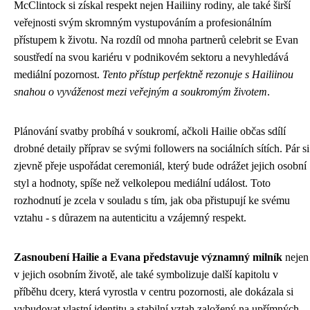
McClintock si získal respekt nejen Hailiiny rodiny, ale také širší
veřejnosti svým skromným vystupováním a profesionálním
přístupem k životu. Na rozdíl od mnoha partnerů celebrit se Evan
soustředí na svou kariéru v podnikovém sektoru a nevyhledává
mediální pozornost.
Tento přístup perfektně rezonuje s Hailiinou
snahou o vyváženost mezi veřejným a soukromým životem
.
Plánování svatby probíhá v soukromí, ačkoli Hailie občas sdílí
drobné detaily příprav se svými followers na sociálních sítích. Pár si
zjevně přeje uspořádat ceremoniál, který bude odrážet jejich osobní
styl a hodnoty, spíše než velkolepou mediální událost. Toto
rozhodnutí je zcela v souladu s tím, jak oba přistupují ke svému
vztahu - s důrazem na autenticitu a vzájemný respekt.
Zasnoubení Hailie a Evana představuje významný milník
nejen
v jejich osobním životě, ale také symbolizuje další kapitolu v
příběhu dcery, která vyrostla v centru pozornosti, ale dokázala si
vybudovat vlastní identitu a stabilní vztah založený na upřímných