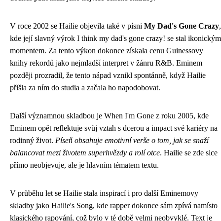
V roce 2002 se Hailie objevila také v písni
My Dad's Gone Crazy
,
kde její slavný výrok I think my dad's gone crazy! se stal ikonickým
momentem. Za tento výkon dokonce získala cenu Guinessovy
knihy rekordů jako nejmladší interpret v žánru R&B. Eminem
později prozradil, že tento nápad vznikl spontánně, když Hailie
přišla za ním do studia a začala ho napodobovat.
Další významnou skladbou je When I'm Gone z roku 2005, kde
Eminem opět reflektuje svůj vztah s dcerou a impact své kariéry na
rodinný život.
Píseň obsahuje emotivní verše o tom, jak se snaží
balancovat mezi životem superhvězdy a rolí otce
. Hailie se zde sice
přímo neobjevuje, ale je hlavním tématem textu.
V průběhu let se Hailie stala inspirací i pro další Eminemovy
skladby jako Hailie's Song, kde rapper dokonce sám zpívá namísto
klasického rapování, což bylo v té době velmi neobvyklé. Text je