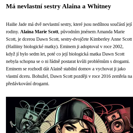
Má nevlastní sestry Alaina a Whitney
Hailie Jade má dvě nevlastní sestry, které jsou nedílnou součástí její
rodiny.
Alaina Marie Scott
, původním jménem Amanda Marie
Scott, je dcerou Dawn Scott, sestry-dvojčete Kimberley Anne Scott
(Hailiiny biologické matky). Eminem ji adoptoval v roce 2002,
když jí bylo sedm let, poté co její biologická matka Dawn Scott
nebyla schopna se o ni řádně postarat kvůli problémům s drogami.
Eminem se rozhodl dát Alaině stabilní domov a vychovat ji jako
vlastní dceru. Bohužel, Dawn Scott později v roce 2016 zemřela na
předávkování drogami.