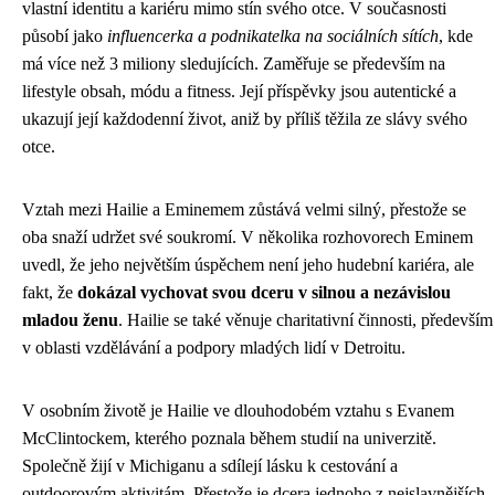
vlastní identitu a kariéru mimo stín svého otce. V současnosti
působí jako
influencerka a podnikatelka na sociálních sítích
, kde
má více než 3 miliony sledujících. Zaměřuje se především na
lifestyle obsah, módu a fitness. Její příspěvky jsou autentické a
ukazují její každodenní život, aniž by příliš těžila ze slávy svého
otce.
Vztah mezi Hailie a Eminemem zůstává velmi silný, přestože se
oba snaží udržet své soukromí. V několika rozhovorech Eminem
uvedl, že jeho největším úspěchem není jeho hudební kariéra, ale
fakt, že
dokázal vychovat svou dceru v silnou a nezávislou
mladou ženu
. Hailie se také věnuje charitativní činnosti, především
v oblasti vzdělávání a podpory mladých lidí v Detroitu.
V osobním životě je Hailie ve dlouhodobém vztahu s Evanem
McClintockem, kterého poznala během studií na univerzitě.
Společně žijí v Michiganu a sdílejí lásku k cestování a
outdoorovým aktivitám. Přestože je dcera jednoho z nejslavnějších