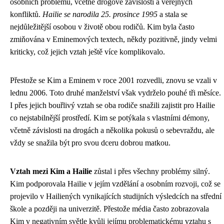
osobních problémů, včetně drogové závislosti a veřejných
konfliktů.
Hailie se narodila 25. prosince 1995
a stala se
nejdůležitější osobou v životě obou rodičů. Kim byla často
zmiňována v Eminemových textech, někdy pozitivně, jindy velmi
kriticky, což jejich vztah ještě více komplikovalo.
Přestože se Kim a Eminem v roce 2001 rozvedli, znovu se vzali v
lednu 2006. Toto druhé manželství však vydrželo pouhé tři měsíce.
I přes jejich bouřlivý vztah se oba rodiče snažili zajistit pro Hailie
co nejstabilnější prostředí. Kim se potýkala s vlastními démony,
včetně závislosti na drogách a několika pokusů o sebevraždu, ale
vždy se snažila být pro svou dceru dobrou matkou.
Vztah mezi Kim a Hailie
zůstal i přes všechny problémy silný.
Kim podporovala Hailie v jejím vzdělání a osobním rozvoji, což se
projevilo v Hailiených vynikajících studijních výsledcích na střední
škole a později na univerzitě. Přestože média často zobrazovala
Kim v negativním světle kvůli jejímu problematickému vztahu s