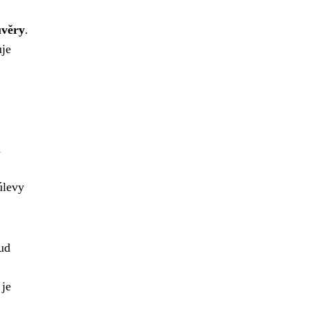
úvěry
.
uje
a
úlevy
kud
 je