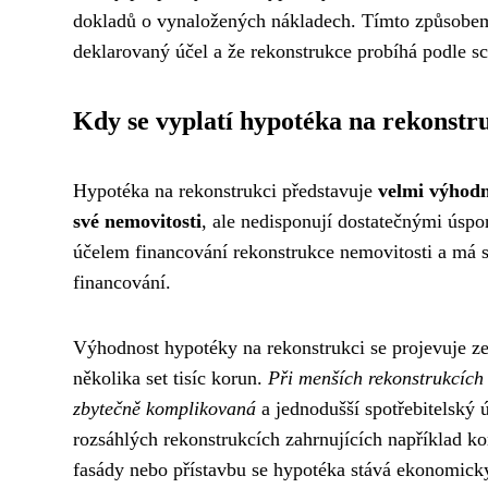
dokladů o vynaložených nákladech. Tímto způsobem s
deklarovaný účel a že rekonstrukce probíhá podle s
Kdy se vyplatí hypotéka na rekonstr
Hypotéka na rekonstrukci představuje
velmi výhodné
své nemovitosti
, ale nedisponují dostatečnými úspo
účelem financování rekonstrukce nemovitosti a má 
financování.
Výhodnost hypotéky na rekonstrukci se projevuje ze
několika set tisíc korun.
Při menších rekonstrukcích 
zbytečně komplikovaná
a jednodušší spotřebitelský ú
rozsáhlých rekonstrukcích zahrnujících například kom
fasády nebo přístavbu se hypotéka stává ekonomick