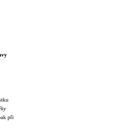
avy
stku
éky
pak při