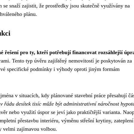
e snaží zajistit, že prostředky jsou skutečně využívány na
chváleného plánu.
ukci
 řešení pro ty, kteří potřebují financovat rozsáhlejší úpr
rami. Tento typ úvěru zajištěný nemovitostí je poskytován za
své specifické podmínky i výhody oproti jiným formám
jména v situacích, kdy plánované stavební práce přesahují čá
v řádu desítek tisíc může být administrativní náročnost hypot
věr nebo využití úspor se jeví jako praktičtější varianta. Nao
pletní přestavbu interiéru, výměnu střešní krytiny, zateplení
y velmi zajímavou volbou.