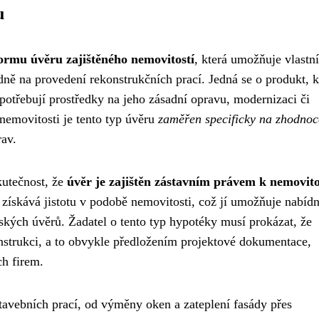
u
formu úvěru zajištěného nemovitostí
, která umožňuje vlast
dně na provedení rekonstrukčních prací. Jedná se o produkt, k
 potřebují prostředky na jeho zásadní opravu, modernizaci či
nemovitosti je tento typ úvěru
zaměřen specificky na zhodnoce
rav.
kutečnost, že
úvěr je zajištěn zástavním právem k nemovito
získává jistotu v podobě nemovitosti, což jí umožňuje nabíd
ských úvěrů. Žadatel o tento typ hypotéky musí prokázat, že
nstrukci, a to obvykle předložením projektové dokumentace,
ch firem.
avebních prací, od výměny oken a zateplení fasády přes