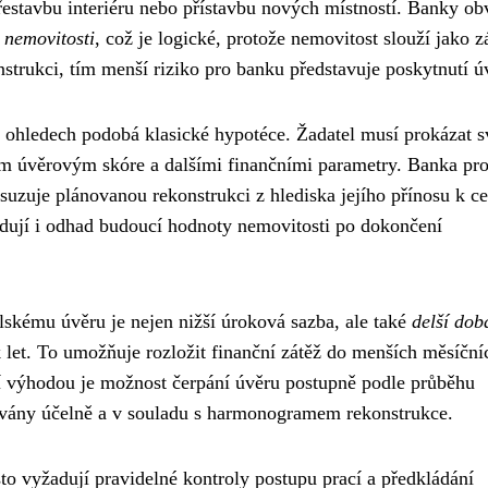
estavbu interiéru nebo přístavbu nových místností. Banky ob
 nemovitosti
, což je logické, protože nemovitost slouží jako z
strukci, tím menší riziko pro banku představuje poskytnutí ú
 ohledech podobá klasické hypotéce. Žadatel musí prokázat 
m úvěrovým skóre a dalšími finančními parametry. Banka pr
uzuje plánovanou rekonstrukci z hlediska jejího přínosu k c
dují i odhad budoucí hodnoty nemovitosti po dokončení
lskému úvěru je nejen nižší úroková sazba, ale také
delší dob
k let. To umožňuje rozložit finanční zátěž do menších měsíční
ší výhodou je možnost čerpání úvěru postupně podle průběhu
užívány účelně a v souladu s harmonogramem rekonstrukce.
to vyžadují pravidelné kontroly postupu prací a předkládání