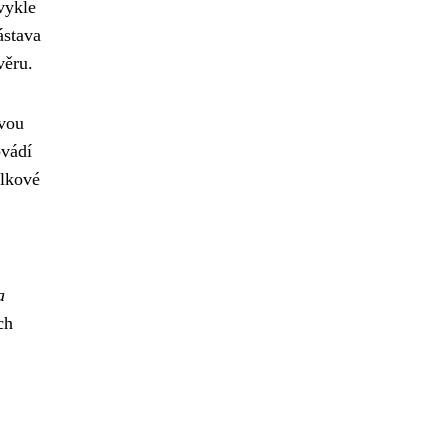
vykle
ástava
věru.
svou
ovádí
elkové
a
ch