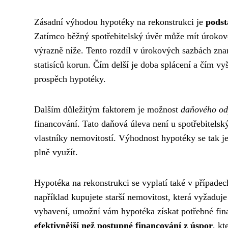
Zásadní výhodou hypotéky na rekonstrukci je
podst
Zatímco běžný spotřebitelský úvěr může mít úrokovo
výrazně níže. Tento rozdíl v úrokových sazbách znam
statisíců korun. Čím delší je doba splácení a čím vyš
prospěch hypotéky.
Dalším důležitým faktorem je možnost
daňového od
financování. Tato daňová úleva není u spotřebitels
vlastníky nemovitostí. Výhodnost hypotéky se tak ješ
plně využít.
Hypotéka na rekonstrukci se vyplatí také v případec
například kupujete starší nemovitost, která vyžadu
vybavení, umožní vám hypotéka získat potřebné fina
efektivnější než postupné financování z úspor
, kt