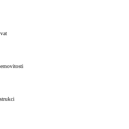
i
ovat
emovitosti
trukci