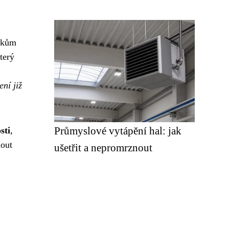
níkům
terý
ní již
Průmyslové vytápění hal: jak
sti
,
nout
ušetřit a nepromrznout