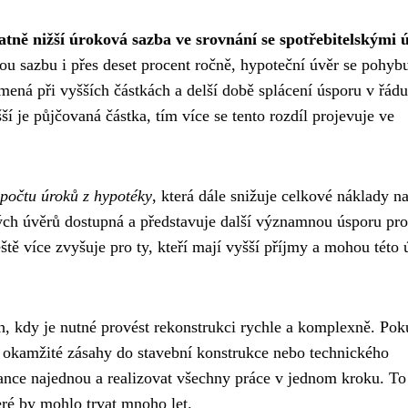
atně nižší úroková sazba ve srovnání se spotřebitelskými 
u sazbu i přes deset procent ročně, hypoteční úvěr se pohyb
ená při vyšších částkách a delší době splácení úsporu v řádu
ší je půjčovaná částka, tím více se tento rozdíl projevuje ve
počtu úroků z hypotéky
, která dále snižuje celkové náklady n
kých úvěrů dostupná a představuje další významnou úsporu pro
tě více zvyšuje pro ty, kteří mají vyšší příjmy a mohou této 
h, kdy je nutné provést rekonstrukci rychle a komplexně. Po
je okamžité zásahy do stavební konstrukce nebo technického
nce najednou a realizovat všechny práce v jednom kroku. To
eré by mohlo trvat mnoho let.