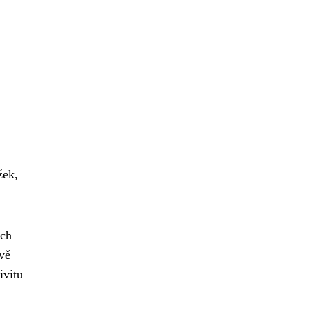
žek,
ých
vě
ivitu