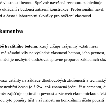
 vlastnosti betonu. Správně navržená receptura zohledňuje
kládání i budoucí zatížení konstrukce. Profesionální návrh
i a často i laboratorní zkoušky pro ověření vlastností.
 kameniva
bě kvalitního betonu
, který určuje vzájemný vztah mezi
má zásadní vliv na výsledné vlastnosti betonu, jeho pevnost,
é směsi je nezbytné dodržovat správné proporce základních slo
raxi ustálily na základě dlouhodobých zkušeností a technick
nstrukční beton je 1:2:4
, což znamená jednu část cementu, d
oměr zajišťuje optimální pevnost a zároveň ekonomickou efekt
 tyto poměry lišit v závislosti na konkrétním účelu použití