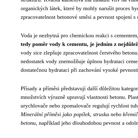
organických látek, které by mohly narušit proces hy
zpracovatelnost betonové směsi a pevnost spojení s
Voda je nezbytná pro chemickou reakci s cementem, 
tedy poměr vody k cementu, je jedním z nejdůleži
vody sice zlepšuje zpracovatelnost čerstvého beton
nedostatek vody znemožňuje úplnou hydrataci cemen
dostatečnou hydrataci při zachování vysoké pevnosti
Přísady a příměsi představují další důležitou kate
množstvích výrazně upravují vlastnosti betonu. Plast
urychlovače nebo zpomalovače regulují rychlost tuh
Minerální příměsi jako popílek, struska nebo křemiči
betonu
, například jeho dlouhodobou pevnost a odoln