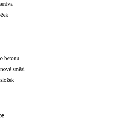
meniva
ožek
ho betonu
onové směsi
 složek
ce