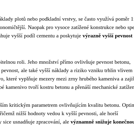
áklady plotů nebo podkladní vrstvy, se často využívá poměr 1
onomičtější. Naopak pro vysoce zatížené konstrukce nebo spe
ahuje vyšší podíl cementu a poskytuje
výrazně vyšší pevnost
itelnou roli. Jeho množství přímo ovlivňuje pevnost betonu,
evnost, ale také vyšší náklady a riziko vzniku trhlin vlivem
vo, které vyplňuje mezery mezi zrny hrubého kameniva a zaji
bé kamenivo tvoří kostru betonu a přenáší mechanické zatížen
lším kritickým parametrem ovlivňujícím kvalitu betonu. Opti
řičemž nižší hodnoty vedou k vyšší pevnosti, ale horší
 sice usnadňuje zpracování, ale
významně snižuje konečno