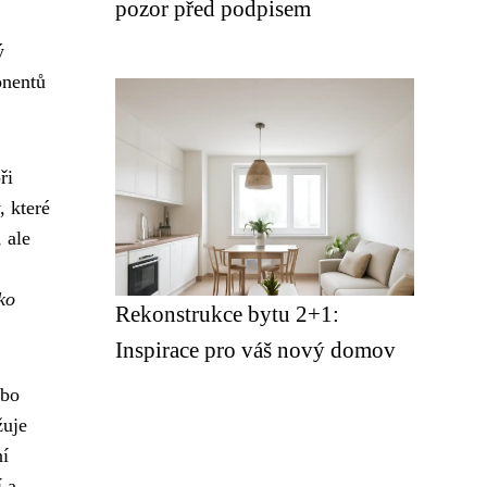
pozor před podpisem
ý
onentů
ři
, které
 ale
ko
Rekonstrukce bytu 2+1:
Inspirace pro váš nový domov
ebo
žuje
ní
í a