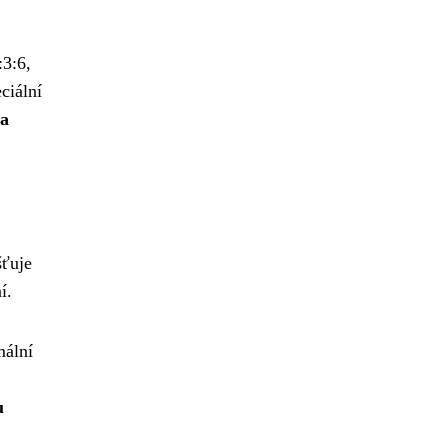
:3:6,
ciální
 a
šťuje
í.
mální
u