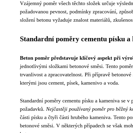
Vzájemný poměr všech těchto složek určuje výsledné
požadovanou pevnost, podmínky zpracování, způsob u
složení betonu vyžaduje znalost materiálů, zkušenost
Standardní poměry cementu písku a
Beton poměr představuje klíčový aspekt při výro
jednotlivými složkami betonové směsi. Tento poměr 
trvanlivost a zpracovatelnost. Při přípravě betonov
kterými jsou cement, písek, kamenivo a voda.
Standardní poměry cementu písku a kameniva se v p
požadavků.
Nejčastěji používaný poměr pro běžný ko
části písku a čtyři části hrubého kameniva. Tento p
betonové směsi. V některých případech se však mohou