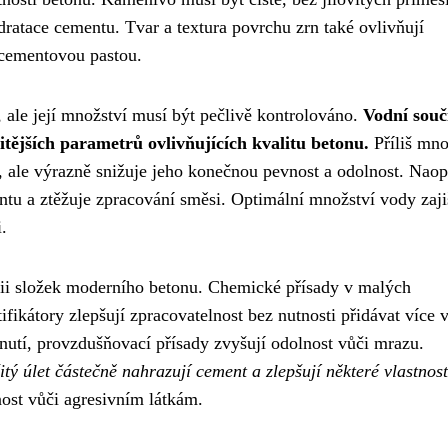
dratace cementu. Tvar a textura povrchu zrn také ovlivňují
 cementovou pastou.
ale její množství musí být pečlivě kontrolováno.
Vodní souči
tějších parametrů ovlivňujících kvalitu betonu.
Příliš mn
u, ale výrazně snižuje jeho konečnou pevnost a odolnost. Nao
tu a ztěžuje zpracování směsi. Optimální množství vody zaji
.
gorii složek moderního betonu. Chemické přísady v malých
ifikátory zlepšují zpracovatelnost bez nutnosti přidávat více 
nutí, provzdušňovací přísady zvyšují odolnost vůči mrazu.
tý úlet částečně nahrazují cement a zlepšují některé vlastnost
ost vůči agresivním látkám.