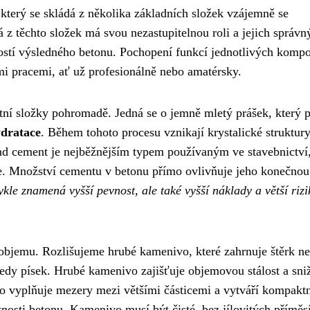
 který se skládá z několika základních složek vzájemně se
 z těchto složek má svou nezastupitelnou roli a jejich správn
ostí výsledného betonu. Pochopení funkcí jednotlivých komp
i pracemi, ať už profesionálně nebo amatérsky.
tní složky pohromadě. Jedná se o jemně mletý prášek, který p
ydratace
. Během tohoto procesu vznikají krystalické struktury
and cement je nejběžnějším typem používaným ve stavebnictví,
ace. Množství cementu v betonu přímo ovlivňuje jeho konečnou
kle znamená vyšší pevnost, ale také vyšší náklady a větší rizi
 objemu. Rozlišujeme hrubé kamenivo, které zahrnuje štěrk n
tedy písek. Hrubé kamenivo zajišťuje objemovou stálost a sni
 vyplňuje mezery mezi většími částicemi a vytváří kompakt
tnosti betonu. Kamenivo musí být čisté, bez jílovitých příměs