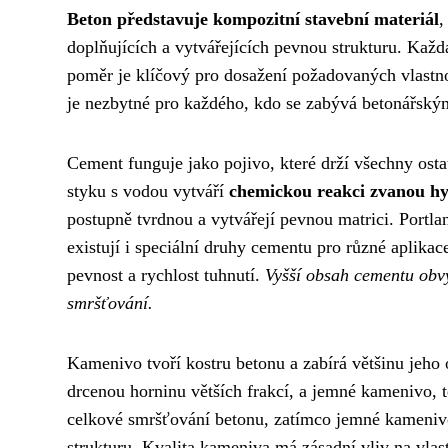
Beton představuje kompozitní stavební materiál
,
doplňujících a vytvářejících pevnou strukturu. Každá
poměr je klíčový pro dosažení požadovaných vlastn
je nezbytné pro každého, kdo se zabývá betonářským
Cement funguje jako pojivo, které drží všechny osta
styku s vodou vytváří
chemickou reakci zvanou h
postupně tvrdnou a vytvářejí pevnou matrici. Portl
existují i speciální druhy cementu pro různé aplik
pevnost a rychlost tuhnutí.
Vyšší obsah cementu obvy
smršťování.
Kamenivo tvoří kostru betonu a zabírá většinu jeho
drcenou horninu větších frakcí, a jemné kamenivo, 
celkové smršťování betonu, zatímco jemné kamenivo
strukturu. Kvalita kameniva má zásadní vliv na vlas